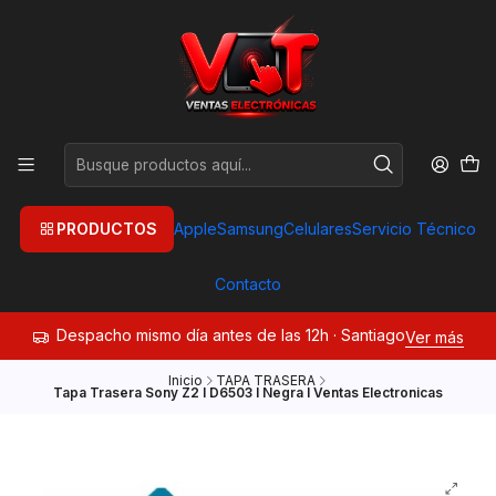
PRODUCTOS
Apple
Samsung
Celulares
Servicio Técnico
Contacto
Despacho mismo día antes de las 12h · Santiago
Ver más
Inicio
TAPA TRASERA
Tapa Trasera Sony Z2 I D6503 I Negra I Ventas Electronicas