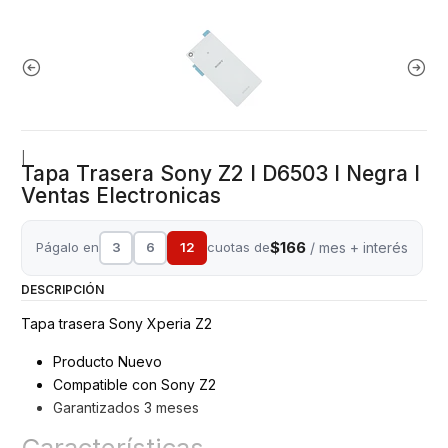
|
Tapa Trasera Sony Z2 I D6503 I Negra I
Ventas Electronicas
$166
Págalo en
3
6
12
cuotas de
/ mes + interés
DESCRIPCIÓN
Tapa trasera Sony Xperia Z2
Producto Nuevo
Compatible con Sony Z2
Garantizados 3 meses
Características