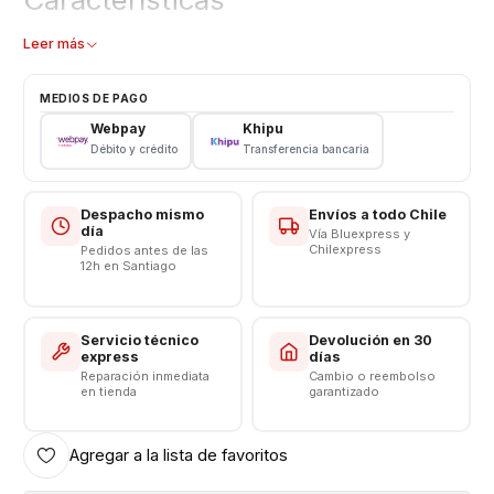
Tapa trasera
Leer más
Tipo: Vidrio
Modelo: D6503
MEDIOS DE PAGO
Color: Blanco
Webpay
Khipu
Incluye Pegamento para fácil instalación
Débito y crédito
Transferencia bancaria
Somos VENTAS ELECTRONICAS
Despacho mismo
Envíos a todo Chile
día
Vía Bluexpress y
Chilexpress
Pedidos antes de las
12h en Santiago
Servicio técnico
Devolución en 30
express
días
Reparación inmediata
Cambio o reembolso
en tienda
garantizado
Agregar a la lista de favoritos