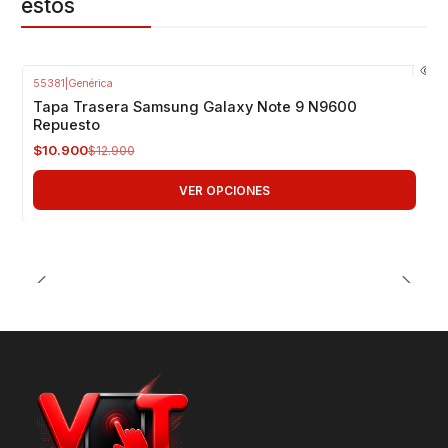
estos
55381
|
Genérica
-16%
OFF
Tapa Trasera Samsung Galaxy Note 9 N9600
Repuesto
$10.900
$12.900
VER OPCIONES