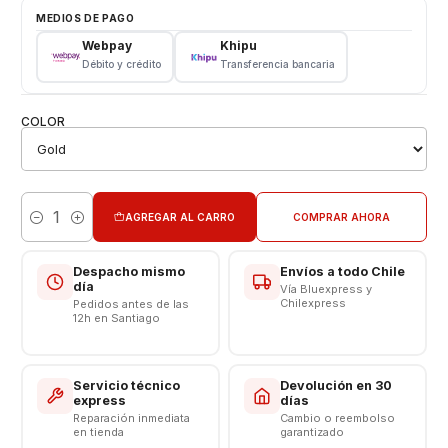
para que tu celular vuelva a funcionar como nuevo 🔋📲.
MEDIOS DE PAGO
Características:
Webpay
Khipu
Débito y crédito
Transferencia bancaria
Tapa Trasera Samsung
Tipo: Vidrio
COLOR
Modelo: SM - N950
AGREGAR AL CARRO
COMPRAR AHORA
Cantidad
Despacho mismo
Envíos a todo Chile
día
Vía Bluexpress y
Chilexpress
Pedidos antes de las
12h en Santiago
Servicio técnico
Devolución en 30
express
días
Reparación inmediata
Cambio o reembolso
en tienda
garantizado