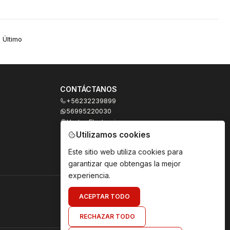
Último
CONTÁCTANOS
+56232239899
56995220030
Ventas Electronicas
Moneda 973, local 327
Utilizamos cookies
Santiago - Santiago Centro
Región Metropolitana - Chile
Este sitio web utiliza cookies para
garantizar que obtengas la mejor
experiencia.
ACEPTAR TODO
RECHAZAR TODO