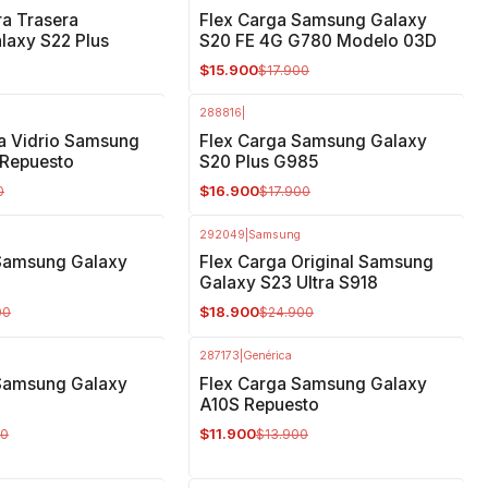
-11%
OFF
a Trasera
Flex Carga Samsung Galaxy
axy S22 Plus
S20 FE 4G G780 Modelo 03D
$15.900
$17.900
288816
|
-6%
OFF
a Vidrio Samsung
Flex Carga Samsung Galaxy
 Repuesto
S20 Plus G985
$16.900
0
$17.900
292049
|
Samsung
-24%
OFF
Samsung Galaxy
Flex Carga Original Samsung
0
Galaxy S23 Ultra S918
$18.900
00
$24.900
287173
|
Genérica
-14%
OFF
Samsung Galaxy
Flex Carga Samsung Galaxy
A10S Repuesto
$11.900
00
$13.900