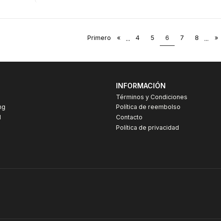
Primero
«
...
4
5
6
7
8
...
»
INFORMACIÓN
Términos y Condiciones
ng
Política de reembolso
I
Contacto
Política de privacidad