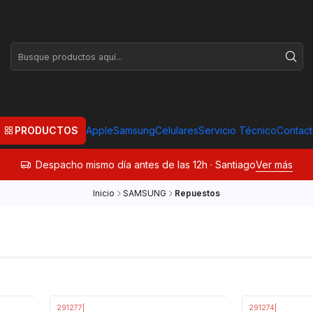
PRODUCTOS
Apple
Samsung
Celulares
Servicio Técnico
Contac
Despacho mismo día antes de las 12h · Santiago
Ver más
Inicio
SAMSUNG
Repuestos
291277
|
291274
|