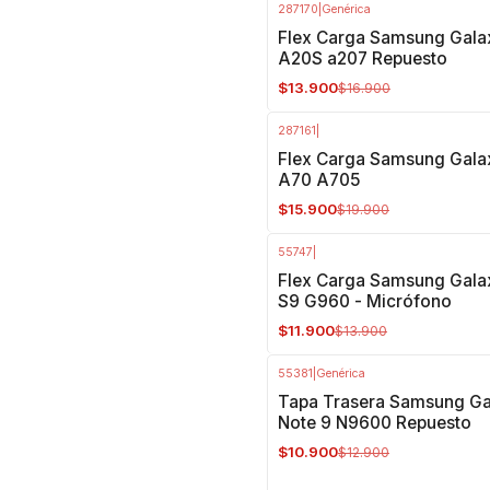
287170
|
Genérica
-18%
OFF
Flex Carga Samsung Gala
A20S a207 Repuesto
$13.900
$16.900
287161
|
-20%
OFF
Flex Carga Samsung Gala
A70 A705
$15.900
$19.900
55747
|
-14%
OFF
Flex Carga Samsung Gala
S9 G960 - Micrófono
$11.900
$13.900
55381
|
Genérica
-16%
OFF
Tapa Trasera Samsung Ga
Note 9 N9600 Repuesto
$10.900
$12.900