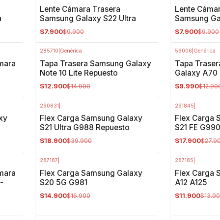
-20%
OFF
-20%
OFF
Lente Cámara Trasera
Lente Cámar
a
Samsung Galaxy S22 Ultra
Samsung Gal
$7.900
$7.900
$9.900
$9.900
285710
|
Genérica
56006
|
Genérica
-13%
OFF
-23%
OFF
mara
Tapa Trasera Samsung Galaxy
Tapa Traser
Note 10 Lite Repuesto
Galaxy A70
$12.900
$9.990
$14.900
$12.90
290831
|
291845
|
-53%
OFF
-36%
OFF
xy
Flex Carga Samsung Galaxy
Flex Carga 
S21 Ultra G988 Repuesto
S21 FE G99
$18.900
$17.900
$39.900
$27.9
287187
|
287185
|
-12%
OFF
-14%
OFF
mara
Flex Carga Samsung Galaxy
Flex Carga 
-
S20 5G G981
A12 A125
$14.900
$11.900
$16.900
$13.9