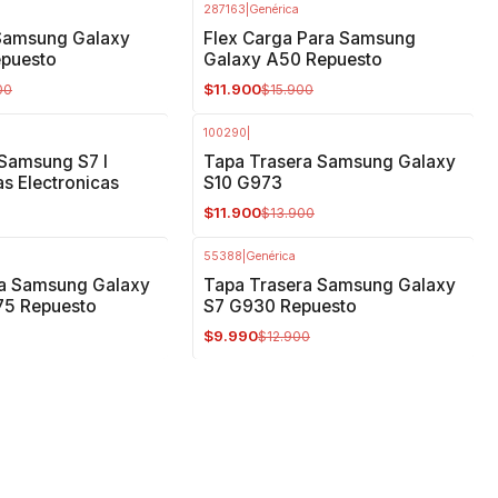
287163
|
Genérica
-25%
OFF
Samsung Galaxy
Flex Carga Para Samsung
epuesto
Galaxy A50 Repuesto
$11.900
00
$15.900
100290
|
-14%
OFF
Samsung S7 I
Tapa Trasera Samsung Galaxy
s Electronicas
S10 G973
$11.900
$13.900
55388
|
Genérica
-23%
OFF
ra Samsung Galaxy
Tapa Trasera Samsung Galaxy
75 Repuesto
S7 G930 Repuesto
$9.990
$12.900