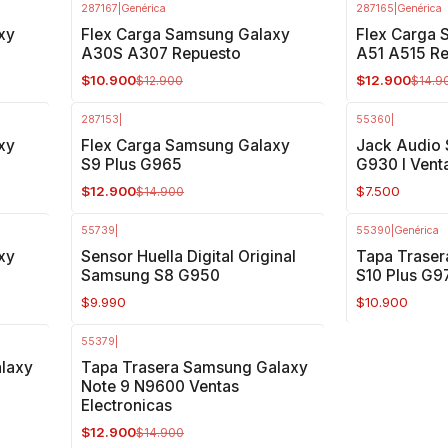
287167
|
Genérica
287165
|
Genérica
-16%
OFF
-13%
OFF
xy
Flex Carga Samsung Galaxy
Flex Carga 
A30S A307 Repuesto
A51 A515 R
$10.900
$12.900
$12.900
$14.9
287153
|
55360
|
-13%
OFF
xy
Flex Carga Samsung Galaxy
Jack Audio 
S9 Plus G965
G930 I Venta
$12.900
$7.500
$14.900
55739
|
55390
|
Genérica
xy
Sensor Huella Digital Original
Tapa Trase
Samsung S8 G950
S10 Plus G9
$9.990
$10.900
55379
|
-13%
OFF
laxy
Tapa Trasera Samsung Galaxy
Note 9 N9600 Ventas
Electronicas
$12.900
$14.900