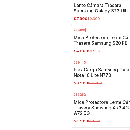
-20%
OFF
Lente Cámara Trasera
Samsung Galaxy S23 Ultr
$7.900
$9.900
286199
|
-17%
OFF
Mica Protectora Lente Cá
Trasera Samsung S20 FE
$4.900
$5.900
289445
|
-41%
OFF
Flex Carga Samsung Gala
Note 10 Lite N770
$9.900
$16.900
286282
|
-17%
OFF
Mica Protectora Lente Cá
Trasera Samsung A72 4G 
A72 5G
$4.900
$5.900