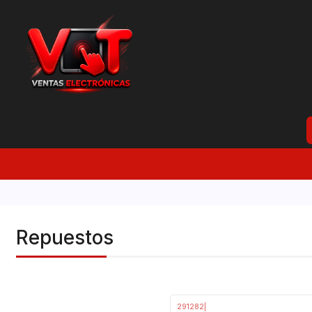
Repuestos
291282
|