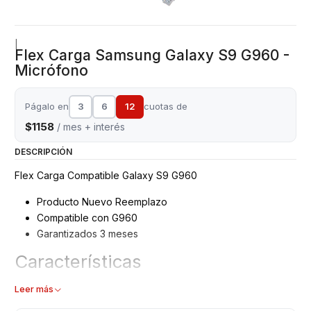
|
Flex Carga Samsung Galaxy S9 G960 -
Micrófono
Págalo en
3
6
12
cuotas de
$1158
/ mes + interés
DESCRIPCIÓN
Flex Carga Compatible Galaxy S9 G960
Producto Nuevo Reemplazo
Compatible con G960
Garantizados 3 meses
Características
Flex carga - Puerto USB
Leer más
Modelo: S9 G960