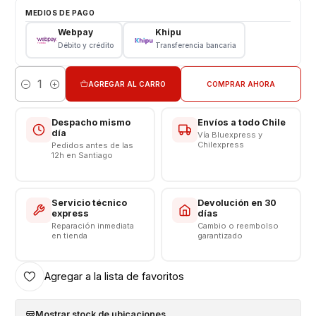
Repuesto de Reemplazo
MEDIOS DE PAGO
Webpay
Khipu
CONSULTE POR INSTALACIÓN EN TIENDA
Débito y crédito
Transferencia bancaria
Somos VENTAS ELECTRONICAS
AGREGAR AL CARRO
COMPRAR AHORA
Cantidad
Despacho mismo
Envíos a todo Chile
día
Vía Bluexpress y
Chilexpress
Pedidos antes de las
12h en Santiago
Servicio técnico
Devolución en 30
express
días
Reparación inmediata
Cambio o reembolso
en tienda
garantizado
Agregar a la lista de favoritos
Mostrar stock de ubicaciones