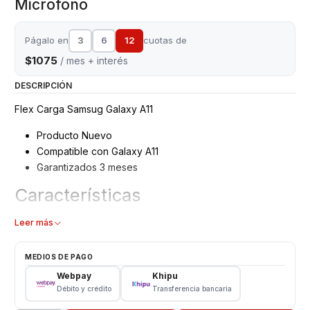
Micrófono
Págalo en
3
6
12
cuotas de
$1075
/ mes + interés
DESCRIPCIÓN
Flex Carga Samsug Galaxy A11
Producto Nuevo
Compatible con Galaxy A11
Garantizados 3 meses
Características
Flex carga - Puerto USB - Micrófono
Leer más
Modelo: A11
Repuesto Reemplazo
MEDIOS DE PAGO
Webpay
Khipu
Consulte por Instalación
Débito y crédito
Transferencia bancaria
Somos VENTAS ELECTRONICAS