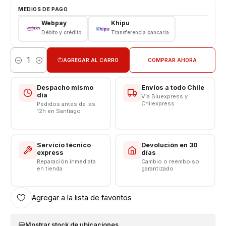
Repuesto Reemplazo
MEDIOS DE PAGO
Webpay
Khipu
CONSULTE POR INSTALACIÓN EN TIENDA
Débito y crédito
Transferencia bancaria
Somos VENTAS ELECTRONICAS
AGREGAR AL CARRO
COMPRAR AHORA
Cantidad
Despacho mismo
Envíos a todo Chile
día
Vía Bluexpress y
Chilexpress
Pedidos antes de las
12h en Santiago
Servicio técnico
Devolución en 30
express
días
Reparación inmediata
Cambio o reembolso
en tienda
garantizado
Agregar a la lista de favoritos
Mostrar stock de ubicaciones