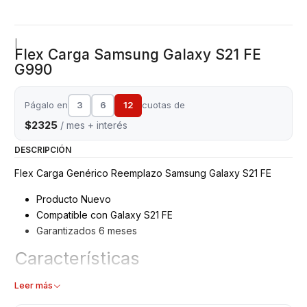
|
Flex Carga Samsung Galaxy S21 FE
G990
Págalo en
3
6
12
cuotas de
$2325
/ mes + interés
DESCRIPCIÓN
Flex Carga Genérico Reemplazo Samsung Galaxy S21 FE
Producto Nuevo
Compatible con Galaxy S21 FE
Garantizados 6 meses
Características
Flex carga – Puerto USB
Leer más
Modelo: G990B - G990E