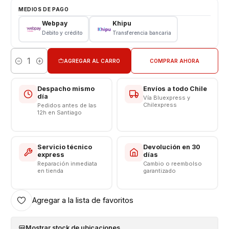
Repuesto Reemplazo
MEDIOS DE PAGO
Webpay
Khipu
CONSULTE POR INSTALACIÓN EN TIENDA
Débito y crédito
Transferencia bancaria
Somos VENTAS ELECTRONICAS
AGREGAR AL CARRO
COMPRAR AHORA
Cantidad
Despacho mismo
Envíos a todo Chile
día
Vía Bluexpress y
Chilexpress
Pedidos antes de las
12h en Santiago
Servicio técnico
Devolución en 30
express
días
Reparación inmediata
Cambio o reembolso
en tienda
garantizado
Agregar a la lista de favoritos
Mostrar stock de ubicaciones