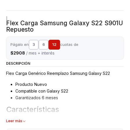
|
Flex Carga Samsung Galaxy S22 S901U
Repuesto
Págalo en
3
6
12
cuotas de
$2908
/ mes + interés
DESCRIPCIÓN
Flex Carga Genérico Reemplazo Samsung Galaxy S22
Producto Nuevo
Compatible con Galaxy S22
Garantizados 6 meses
Características
Flex carga – Puerto USB
Leer más
Modelo: S901U