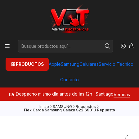
PRODUCTOS
Apple
Samsung
Celulares
Servicio Técnico
Contacto
Despacho mismo día antes de las 12h · Santiago
Ver más
Inicio
SAMSUNG
Repuestos
Flex Carga Samsung Galaxy S22 S901U Repuesto