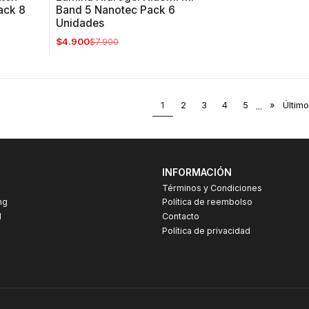
ack 8
Band 5 Nanotec Pack 6
Unidades
$4.900
$7.900
1
2
3
4
5
...
»
Último
INFORMACIÓN
Términos y Condiciones
ng
Política de reembolso
I
Contacto
Política de privacidad