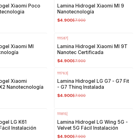
-38%
OFF
ogel Xiaomi Poco
Lamina Hidrogel Xiaomi MI 9
tecnologia
Nanotecnología
$4.900
$7.900
111587
|
-38%
OFF
ogel Xiaomi MI
Lamina Hidrogel Xiaomi MI 9T
cnología
Nanotec Certificada
$4.900
$7.900
111763
|
-38%
OFF
ogel Xiaomi
Lamina Hidrogel LG G7 - G7 Fit
X2 Nanotecnología
- G7 Thinq Instalada
$4.900
$7.900
111815
|
-38%
OFF
ogel LG K61
Lamina Hidrogel LG Wing 5G -
ácil Instalación
Velvet 5G Fácil Instalación
$4.900
$7.900