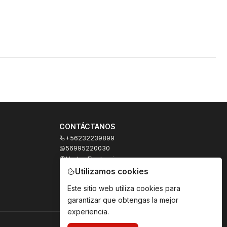
CONTÁCTANOS
+56232239899
56995220030
Ventas Electronicas
Moneda 973, local 327
Utilizamos cookies
Santiago - Santiago Centro
Región Metropolitana - Chile
Este sitio web utiliza cookies para
garantizar que obtengas la mejor
experiencia.