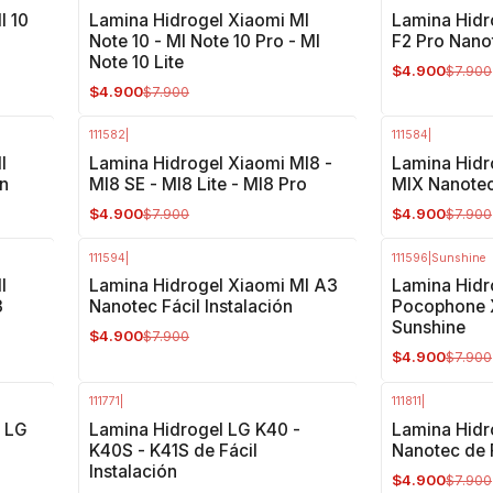
-38%
OFF
-38%
OFF
I 10
Lamina Hidrogel Xiaomi MI
Lamina Hidr
Note 10 - MI Note 10 Pro - MI
F2 Pro Nano
Note 10 Lite
$4.900
$7.900
$4.900
$7.900
111582
|
111584
|
-38%
OFF
-38%
OFF
I
Lamina Hidrogel Xiaomi MI8 -
Lamina Hidr
ón
MI8 SE - MI8 Lite - MI8 Pro
MIX Nanote
$4.900
$4.900
$7.900
$7.900
111594
|
111596
|
Sunshine
-38%
OFF
-38%
OFF
I
Lamina Hidrogel Xiaomi MI A3
Lamina Hidr
3
Nanotec Fácil Instalación
Pocophone 
Sunshine
$4.900
$7.900
$4.900
$7.900
111771
|
111811
|
-38%
OFF
-38%
OFF
- LG
Lamina Hidrogel LG K40 -
Lamina Hidr
K40S - K41S de Fácil
Nanotec de F
Instalación
$4.900
$7.900