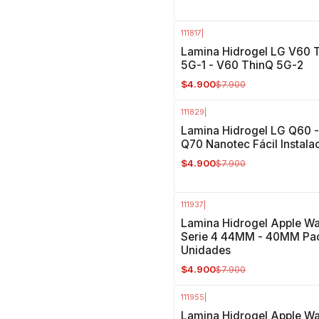
111817
|
-38%
OFF
Lamina Hidrogel LG V60 
5G-1 - V60 ThinQ 5G-2
$4.900
$7.900
111829
|
-38%
OFF
Lamina Hidrogel LG Q60 
Q70 Nanotec Fácil Instala
$4.900
$7.900
111937
|
-38%
OFF
Lamina Hidrogel Apple W
Serie 4 44MM - 40MM Pa
Unidades
$4.900
$7.900
111955
|
-38%
OFF
Lamina Hidrogel Apple W