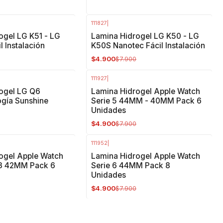
111827
|
-38%
OFF
ogel LG K51 - LG
Lamina Hidrogel LG K50 - LG
l Instalación
K50S Nanotec Fácil Instalación
$4.900
$7.900
111927
|
-38%
OFF
ogel LG Q6
Lamina Hidrogel Apple Watch
gía Sunshine
Serie 5 44MM - 40MM Pack 6
Unidades
$4.900
$7.900
111952
|
-38%
OFF
ogel Apple Watch
Lamina Hidrogel Apple Watch
- 3 42MM Pack 6
Serie 6 44MM Pack 8
Unidades
$4.900
$7.900