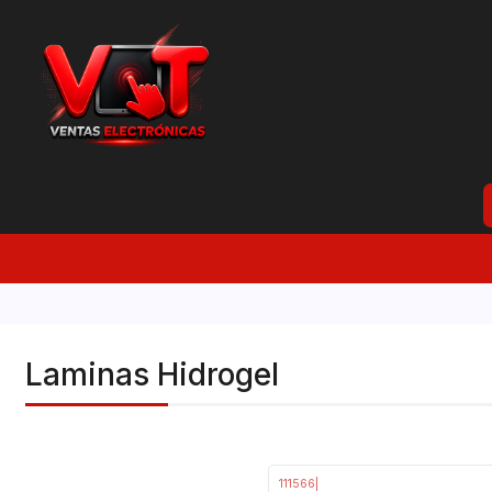
Laminas Hidrogel
111566
|