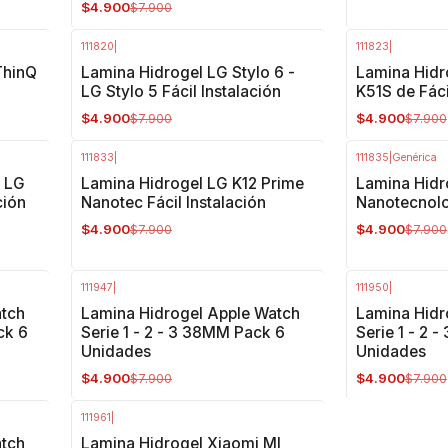
$4.900
$7.900
111820
|
111823
|
-38%
OFF
-38%
OFF
ThinQ
Lamina Hidrogel LG Stylo 6 -
Lamina Hidr
LG Stylo 5 Fácil Instalación
K51S de Fáci
$4.900
$4.900
$7.900
$7.900
111833
|
111835
|
Genérica
-38%
OFF
-38%
OFF
- LG
Lamina Hidrogel LG K12 Prime
Lamina Hidr
ción
Nanotec Fácil Instalación
Nanotecnolo
$4.900
$4.900
$7.900
$7.900
111947
|
111950
|
-38%
OFF
-38%
OFF
atch
Lamina Hidrogel Apple Watch
Lamina Hidr
ck 6
Serie 1 - 2 - 3 38MM Pack 6
Serie 1 - 2 
Unidades
Unidades
$4.900
$4.900
$7.900
$7.900
111961
|
-38%
OFF
atch
Lamina Hidrogel Xiaomi MI