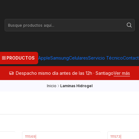
PRODUCTOS
Apple
Samsung
Celulares
Servicio Técnico
Contac
Despacho mismo día antes de las 12h · Santiago
Ver más
Inicio
Laminas Hidrogel
111569
|
111573
|