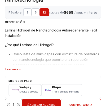
$658
Págalo en
3
6
12
cuotas de
/ mes + interés
DESCRIPCIÓN
Lamina Hidrogel de Nanotecnología Autoregenerante Fácil
Instalación
¿Por qué Láminas de Hidrogel?
Compuesta de multi-capas con estructura de polímeros
con nanotecnología que permite una reparación
automática de pequeños rasguños en 2 horas.
Leer más
Mejor adaptación y absorción de golpes, debido a su
superficie blanda y moldeable.
No interfiere en el reconocimiento de la huella dactilar
MEDIOS DE PAGO
en pantalla.
Webpay
Khipu
Material ultra delgado adaptable a todos los equipos,
Débito y crédito
Transferencia bancaria
además de Ajuste perfecto para bordes curvos con alta
definición.
AGREGAR AL CARRO
COMPRAR AHORA