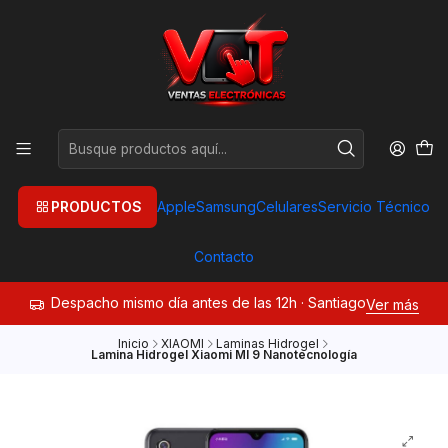
PRODUCTOS
Apple
Samsung
Celulares
Servicio Técnico
Contacto
Despacho mismo día antes de las 12h · Santiago
Ver más
Inicio
XIAOMI
Laminas Hidrogel
Lamina Hidrogel Xiaomi MI 9 Nanotecnología