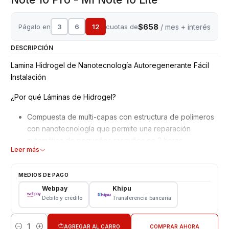
$658
Págalo en
3
6
12
cuotas de
/ mes + interés
DESCRIPCIÓN
Lamina Hidrogel de Nanotecnología Autoregenerante Fácil
Instalación
¿Por qué Láminas de Hidrogel?
Compuesta de multi-capas con estructura de polímeros
con nanotecnología que permite una reparación
automática de pequeños rasguños en 2 horas.
Leer más
Mejor adaptación y absorción de golpes, debido a su
superficie blanda y moldeable.
No interfiere en el reconocimiento de la huella dactilar
MEDIOS DE PAGO
en pantalla.
Webpay
Khipu
Material ultra delgado adaptable a todos los equipos,
Débito y crédito
Transferencia bancaria
además de Ajuste perfecto para bordes curvos con alta
definición.
AGREGAR AL CARRO
COMPRAR AHORA