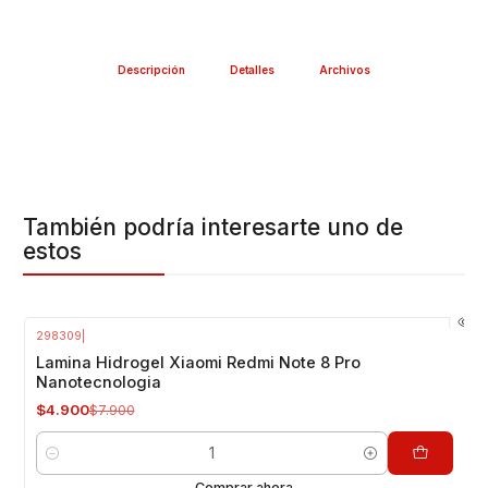
CASA
RÁPIDA Y FÁCIL INSTALACIÓN
Descripción
Detalles
Archivos
Package Incluye:
1 Lamina Hidrogel Nanotecnología Sunshine, marca
registrada y reconocida por su alta calidad
Valor INCLUYE INSTALACIÓN en Nuestra Tienda
También podría interesarte uno de
Respaldo VENTAS ELECTRONICAS
estos
Gran variedad y repuestos para tu smartphone
298309
|
-38%
OFF
Lamina Hidrogel Xiaomi Redmi Note 8 Pro
Nanotecnologia
$4.900
$7.900
Cantidad
Comprar ahora