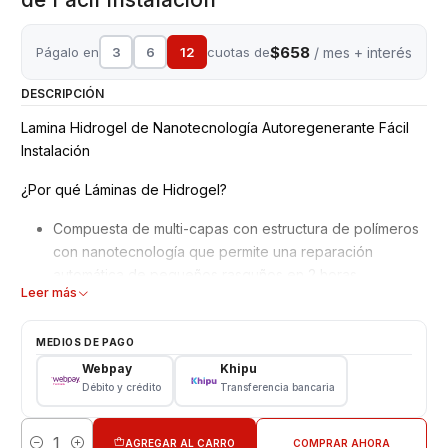
$658
Págalo en
3
6
12
cuotas de
/ mes + interés
DESCRIPCIÓN
Lamina Hidrogel de Nanotecnología Autoregenerante Fácil
Instalación
¿Por qué Láminas de Hidrogel?
Compuesta de multi-capas con estructura de polímeros
con nanotecnología que permite una reparación
automática de pequeños rasguños en 2 horas.
Leer más
Mejor adaptación y absorción de golpes, debido a su
superficie blanda y moldeable.
No interfiere en el reconocimiento de la huella dactilar
MEDIOS DE PAGO
en pantalla.
Webpay
Khipu
Material ultra delgado adaptable a todos los equipos,
Débito y crédito
Transferencia bancaria
además de Ajuste perfecto para bordes curvos con alta
definición.
AGREGAR AL CARRO
COMPRAR AHORA