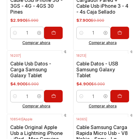
Cable USB iPhone 3G -
Cargador Pared +
3GS - 4G - 4GS 30
Cable Usb iPhone 3 - 4
Pines
- 4s Caja Sellado
$2.990
$7.900
$5.990
$9.900
Cantidad
Cantidad
Comprar ahora
Comprar ahora
16207
|
18213
|
-29%
OFF
-29%
OFF
Cable Usb Datos -
Cable Datos - USB
Carga Samsung
Samsung Galaxy
Galaxy Tablet
Tablet
$4.900
$4.900
$6.900
$6.900
Cantidad
Cantidad
Comprar ahora
Comprar ahora
108540
|
Apple
14065
|
-19%
OFF
Cable Original Apple
Cable Samsung Carga
Usb a Lightning iPhone
Rapida Micro Usb - V8