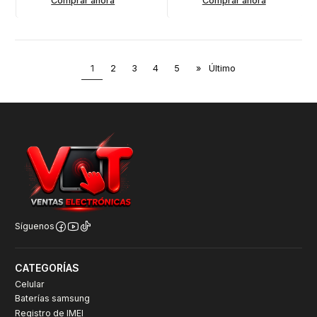
Comprar ahora
Comprar ahora
1
2
3
4
5
»
Último
Síguenos
CATEGORÍAS
Celular
Baterías samsung
Registro de IMEI