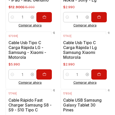
- iPad - Mac Genuino
Nokia - Sony - Lg
$12.900
$2.990
$15.990
Cantidad
Cantidad
Comprar ahora
Comprar ahora
97098
|
17743
|
Cable Usb Tipo C
Cable Usb Tipo C
Carga Rápida LG -
Carga Rápida I Lg
Samsung - Xiaomi -
Samsung Xiaomi
Motorola
Motorola
$5.990
$2.990
Cantidad
Cantidad
Comprar ahora
Comprar ahora
17748
|
17856
|
-40%
OFF
-29%
OFF
Cable Rápido Fast
Cable USB Samsung
Charger Samsung S8 -
Galaxy Tablet 30
S9 - S10 Tipo C
Pines