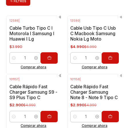
FILTROS
12586
|
13580
|
-29%
OFF
Cable Turbo Tipo C I
Cable Usb Tipo C Usb
Motorola I Samsung I
C Macbook Samsung
Huawei I Lg
Nokia Lg Moto
$3.990
$4.990
$6.990
Cantidad
Cantidad
Comprar ahora
Comprar ahora
101157
|
101158
|
-42%
OFF
-40%
OFF
Cable Rápido Fast
Cable Rápido Fast
Charger Samsung S9 -
Charger Samsung
S9 Plus Tipo C
Note 8 - Note 9 Tipo C
$2.900
$2.990
$4.990
$4.990
Cantidad
Cantidad
Comprar ahora
Comprar ahora