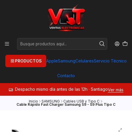
PRODUCTOS
Apple
Samsung
Celulares
Servicio Técnico
Contacto
Despacho mismo día antes de las 12h · Santiago
Ver más
Inicio
SAMSUNG
Cables USB y Tipo C
Cable Rápido Fast Charger Samsung S9 - S9 Plus Tipo C