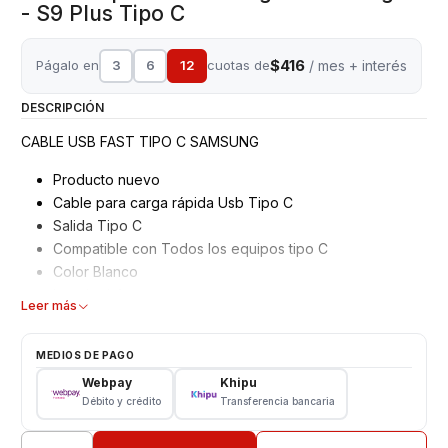
- S9 Plus Tipo C
$416
Págalo en
3
6
12
cuotas de
/ mes + interés
DESCRIPCIÓN
CABLE USB FAST TIPO C SAMSUNG
Producto nuevo
Cable para carga rápida Usb Tipo C
Salida Tipo C
Compatible con Todos los equipos tipo C
Color Blanco
Longitud: 1 metro
Leer más
Modelo: DC12WK-G
SOMOS VENTAS ELECTRONICAS
MEDIOS DE PAGO
Webpay
Khipu
Débito y crédito
Transferencia bancaria