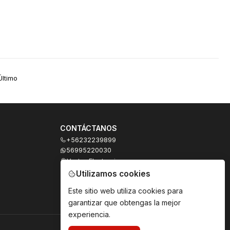
Último
CONTÁCTANOS
+56232239899
56995220030
Ventas Electronicas
Moneda 973, local 327
Utilizamos cookies
Santiago - Santiago Centro
Región Metropolitana - Chile
Este sitio web utiliza cookies para
garantizar que obtengas la mejor
experiencia.