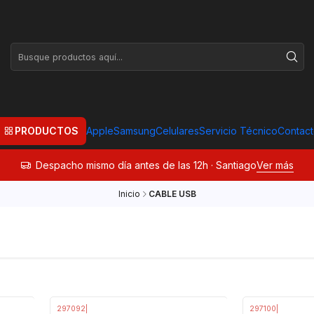
PRODUCTOS
Apple
Samsung
Celulares
Servicio Técnico
Contac
Despacho mismo día antes de las 12h · Santiago
Ver más
Inicio
CABLE USB
297092
|
297100
|