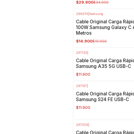
$29.900
$34.900
296674
|
Samsung
-25%
OFF
Cable Original Carga Rápi
100W Samsung Galaxy C 
Metros
$14.900
$19.900
297130
|
Cable Original Carga Rápi
Samsung A35 5G USB-C
$11.900
297197
|
Cable Original Carga Rápi
Samsung S24 FE USB-C
$11.900
297059
|
Cable Original Carga Rápi