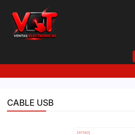
CABLE USB
297082
|