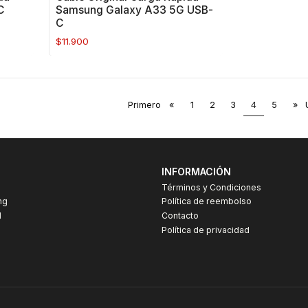
C
Samsung Galaxy A33 5G USB-
C
$11.900
Primero
«
1
2
3
4
5
»
INFORMACIÓN
Términos y Condiciones
ng
Política de reembolso
I
Contacto
Política de privacidad