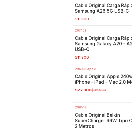
Cable Original Carga Rápi
Samsung A26 5G USB-C
$11.900
297439
|
Cable Original Carga Rápi
Samsung Galaxy A20 - A
USB-C
$11.900
296100
|
Apple
-15%
OFF
Cable Original Apple 240
iPhone - iPad - Mac 2.0 M
$27.900
$32.900
296519
|
-14%
OFF
Cable Original Belkin
SuperCharger 66W Tipo C
2 Metros