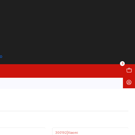
to
0
300192
|
Xiaomi