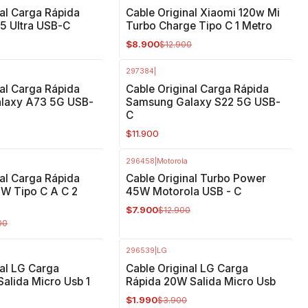
-31%
OFF
nal Carga Rápida
Cable Original Xiaomi 120w Mi
5 Ultra USB-C
Turbo Charge Tipo C 1 Metro
$8.900
$12.900
297384
|
nal Carga Rápida
Cable Original Carga Rápida
laxy A73 5G USB-
Samsung Galaxy S22 5G USB-
C
$11.900
296458
|
Motorola
-39%
OFF
nal Carga Rápida
Cable Original Turbo Power
W Tipo C A C 2
45W Motorola USB - C
$7.900
$12.900
00
296539
|
LG
-49%
OFF
nal LG Carga
Cable Original LG Carga
Salida Micro Usb 1
Rápida 20W Salida Micro Usb
$1.990
$3.900