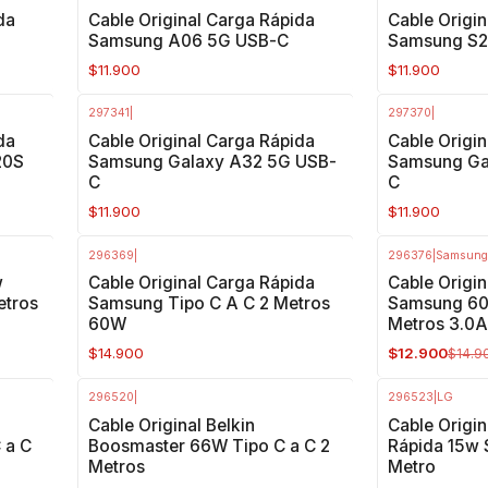
da
Cable Original Carga Rápida
Cable Origi
Samsung A06 5G USB-C
Samsung S2
$11.900
$11.900
297341
|
297370
|
da
Cable Original Carga Rápida
Cable Origi
20S
Samsung Galaxy A32 5G USB-
Samsung Ga
C
C
$11.900
$11.900
296369
|
296376
|
Samsung
-13%
OFF
w
Cable Original Carga Rápida
Cable Origi
etros
Samsung Tipo C A C 2 Metros
Samsung 60
60W
Metros 3.0A
$14.900
$12.900
$14.9
296520
|
296523
|
LG
-14%
OFF
-60%
OFF
Cable Original Belkin
Cable Origi
 a C
Boosmaster 66W Tipo C a C 2
Rápida 15w 
Metros
Metro