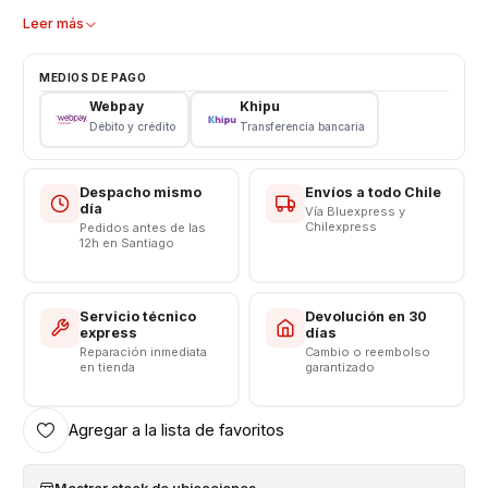
Garantizados 3 meses
Leer más
Características
MEDIOS DE PAGO
Tipo: Li - ion Battery
Webpay
Khipu
Modelo: BN54
Débito y crédito
Transferencia bancaria
Capacidad: 5020 mAh
Voltaje: 3.8 v - 18.8Wh
Límite Voltaje: 4.4v
Despacho mismo
Envíos a todo Chile
día
Vía Bluexpress y
Chilexpress
Pedidos antes de las
CONSULTE POR INSTALACIÓN EN TIENDA
12h en Santiago
Respaldo VENTAS ELECTRONICAS
Servicio técnico
Devolución en 30
express
días
Reparación inmediata
Cambio o reembolso
en tienda
garantizado
Agregar a la lista de favoritos