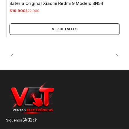
-13%
OFF
Bateria Original Xiaomi Redmi 9 Modelo BN54
Agotado
$19.900
$22.900
VER DETALLES
Síguenos