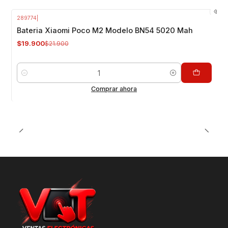
289774
|
-9%
OFF
Bateria Xiaomi Poco M2 Modelo BN54 5020 Mah
$19.900
$21.900
Cantidad
Comprar ahora