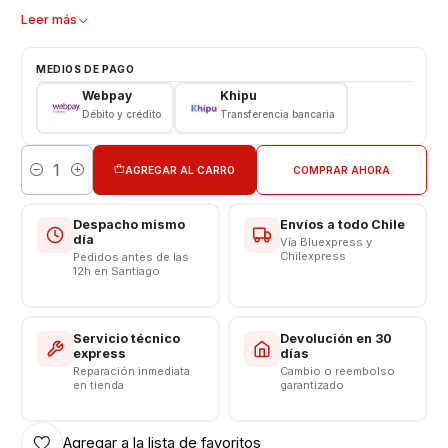
Garantizados 3 meses
Leer más
Características
MEDIOS DE PAGO
Tipo: Li - ion Battery
Webpay
Khipu
Modelo: BN54
Débito y crédito
Transferencia bancaria
Capacidad: 5020 mAh
Voltaje: 3.8 v - 18.8Wh
AGREGAR AL CARRO
COMPRAR AHORA
Límite Voltaje: 4.4v
Cantidad
CONSULTE POR INSTALACIÓN EN TIENDA
Despacho mismo
Envíos a todo Chile
día
Vía Bluexpress y
Respaldo VENTAS ELECTRONICAS
Chilexpress
Pedidos antes de las
12h en Santiago
Servicio técnico
Devolución en 30
express
días
Reparación inmediata
Cambio o reembolso
en tienda
garantizado
Agregar a la lista de favoritos