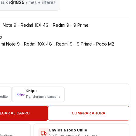
$1825
tas de
/ mes + interés
i Note 9 - Redmi 10X 4G - Redmi 9 - 9 Prime
o
mi Note 9 - Redmi 10X 4G - Redmi 9 - 9 Prime - Poco M2
Khipu
rédito
Transferencia bancaria
EGAR AL CARRO
COMPRAR AHORA
N TIENDA
Envíos a todo Chile
CAS
Santiago
Vía Bluexpress y Chilexpress