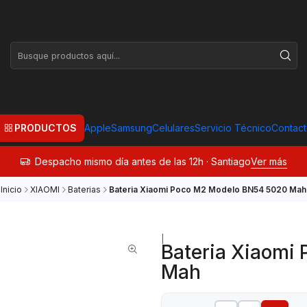
PRODUCTOS
Apple
Samsung
Celulares
Servicio Técnico
Contac
Despacho mismo día antes de las 12h · Santiago
Ver más
Inicio
XIAOMI
Baterias
Bateria Xiaomi Poco M2 Modelo BN54 5020 Mah
|
Bateria Xiaomi
Mah