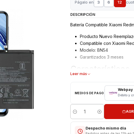
Págalo en
3
6
12
cuo
DESCRIPCIÓN
Batería Compatible Xiaomi Redm
Producto Nuevo Reemplaz
Compatible con Xiaomi Red
Modelo: BN54
Garantizados 3 meses
Características
Leer más
Tipo: Li - ion Battery
Modelo: BN54
Webpay
MEDIOS DE PAGO
Capacidad: 5020 mAh
Débito y c
Voltaje: 3.8 v - 18.8Wh
Límite Voltaje: 4.4v
AGR
Cantidad
CONSULTE POR INSTALACIÓN E
Despacho mismo día
Respaldo VENTAS ELECTRONI
Pedidos antes de las 12h en 