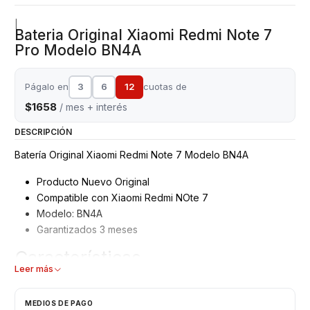
|
Bateria Original Xiaomi Redmi Note 7
Pro Modelo BN4A
Págalo en
3
6
12
cuotas de
$1658
/ mes + interés
DESCRIPCIÓN
Batería Original Xiaomi Redmi Note 7 Modelo BN4A
Producto Nuevo Original
Compatible con Xiaomi Redmi NOte 7
Modelo: BN4A
Garantizados 3 meses
Características
Leer más
Tipo: Li - ion Battery
Modelo: BN4A
MEDIOS DE PAGO