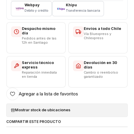
Capacidad: 4000 mAh
Webpay
Khipu
Voltaje: 3.8 v - 19.2Wh
Débito y crédito
Transferencia bancaria
Límite Voltaje: 4.4v
CONSULTE POR INSTALACIÓN EN TIENDA
Despacho mismo
Envíos a todo Chile
día
Vía Bluexpress y
Respaldo VENTAS ELECTRONICAS
Chilexpress
Pedidos antes de las
12h en Santiago
Servicio técnico
Devolución en 30
express
días
Reparación inmediata
Cambio o reembolso
en tienda
garantizado
Agregar a la lista de favoritos
Mostrar stock de ubicaciones
COMPARTIR ESTE PRODUCTO