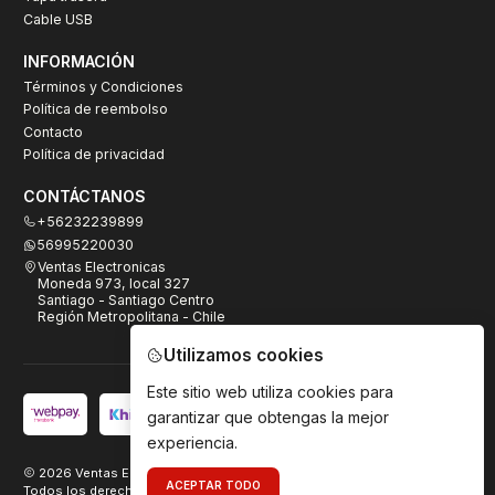
Cable USB
INFORMACIÓN
Términos y Condiciones
Política de reembolso
Contacto
Política de privacidad
CONTÁCTANOS
+56232239899
56995220030
Ventas Electronicas
Moneda 973, local 327
Santiago - Santiago Centro
Región Metropolitana - Chile
Utilizamos cookies
Este sitio web utiliza cookies para
garantizar que obtengas la mejor
experiencia.
2026 Ventas Electrónicas.
ACEPTAR TODO
Todos los derechos reservados. Desarrollado por
TeamDigital.cl