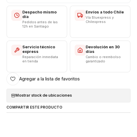
Límite Voltaje: 4.4v
Despacho mismo
Envíos a todo Chile
CONSULTE POR INSTALACIÓN EN TIENDA
día
Vía Bluexpress y
Chilexpress
Pedidos antes de las
12h en Santiago
Respaldo VENTAS ELECTRONICAS
Servicio técnico
Devolución en 30
express
días
Reparación inmediata
Cambio o reembolso
en tienda
garantizado
Agregar a la lista de favoritos
Mostrar stock de ubicaciones
COMPARTIR ESTE PRODUCTO