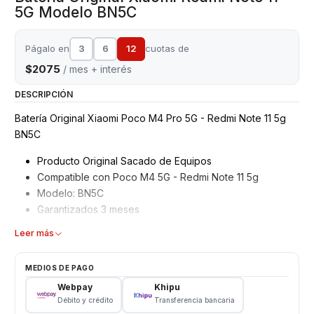
5G Modelo BN5C
Págalo en
3
6
12
cuotas de
$2075
/ mes + interés
DESCRIPCIÓN
Batería Original Xiaomi Poco M4 Pro 5G - Redmi Note 11 5g
BN5C
Producto Original Sacado de Equipos
Compatible con Poco M4 5G - Redmi Note 11 5g
Modelo: BN5C
Garantizados 3 meses
Características
Leer más
Tipo: Li - ion Battery
MEDIOS DE PAGO
Modelo: BN5C
Webpay
Khipu
Capacidad: 5000 mAh
Débito y crédito
Transferencia bancaria
Voltaje: 3.8 v - 19.3Wh