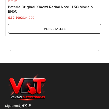
291162
|
-8%
OFF
Bateria Original Xiaomi Redmi Note 11 5G Modelo
Agotado
BN5C
$22.900
$24.900
VER DETALLES
Síguenos