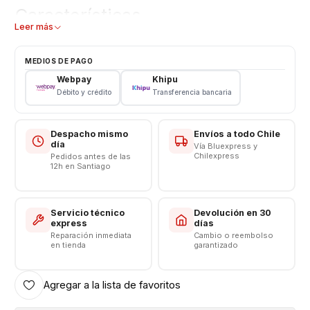
Características
Leer más
Tipo: Li - ion Battery
Modelo: BN55
MEDIOS DE PAGO
Capacidad: 5020 mAh
Webpay
Khipu
Voltaje: 3.8 v - 19.4Wh
Débito y crédito
Transferencia bancaria
Límite Voltaje: 4.4v
CONSULTE POR INSTALACIÓN EN TIENDA
Despacho mismo
Envíos a todo Chile
día
Vía Bluexpress y
Respaldo VENTAS ELECTRONICAS
Chilexpress
Pedidos antes de las
12h en Santiago
Servicio técnico
Devolución en 30
express
días
Reparación inmediata
Cambio o reembolso
en tienda
garantizado
Agregar a la lista de favoritos