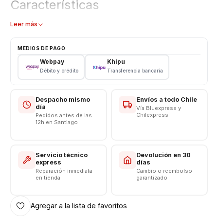
Características
Tapa trasera
Leer más
Tipo: Plástico
Modelo: I9100
MEDIOS DE PAGO
Color: Blanco - Negro
Webpay
Khipu
Débito y crédito
Transferencia bancaria
Despacho mismo
Envíos a todo Chile
día
Vía Bluexpress y
Chilexpress
Pedidos antes de las
12h en Santiago
Servicio técnico
Devolución en 30
express
días
Reparación inmediata
Cambio o reembolso
en tienda
garantizado
Agregar a la lista de favoritos