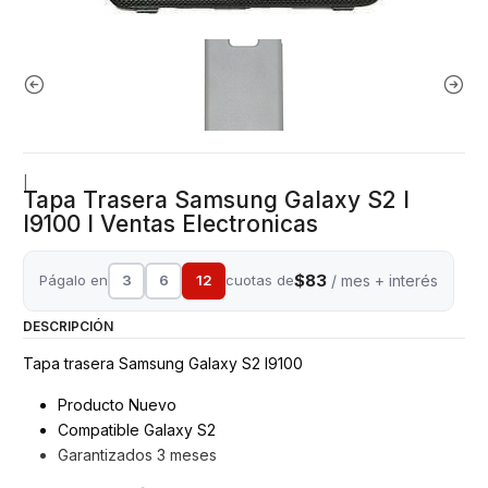
|
Tapa Trasera Samsung Galaxy S2 I
I9100 I Ventas Electronicas
$83
Págalo en
3
6
12
cuotas de
/ mes + interés
DESCRIPCIÓN
Tapa trasera Samsung Galaxy S2 I9100
Producto Nuevo
Compatible Galaxy S2
Garantizados 3 meses