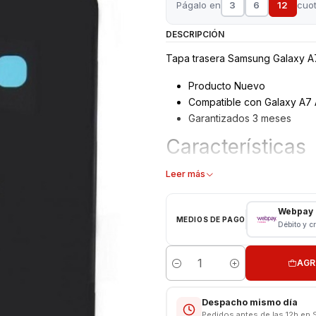
Págalo en
3
6
12
cuo
DESCRIPCIÓN
Tapa trasera Samsung Galaxy A
Producto Nuevo
Compatible con Galaxy A7
Garantizados 3 meses
Características
Tapa Trasera Samsung
Leer más
Tipo: Vidrio
Modelo: SM - A710 Año 20
Webpay
MEDIOS DE PAGO
Color: Blanco
Débito y c
Incluye Pegamento para fáci
AGR
PANTALLA DISPONIBLE SOLO E
Cantidad
Despacho mismo día
Pedidos antes de las 12h en 