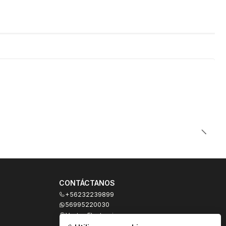
CONTÁCTANOS
+56232239899
56995220030
Ventas Electronicas
Moneda 973, local 327