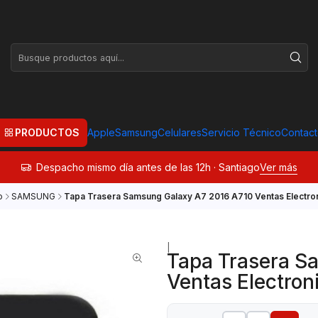
PRODUCTOS
Apple
Samsung
Celulares
Servicio Técnico
Contac
Despacho mismo día antes de las 12h · Santiago
Ver más
o
SAMSUNG
Tapa Trasera Samsung Galaxy A7 2016 A710 Ventas Electro
|
Tapa Trasera S
Ventas Electron