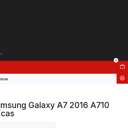
to
0
nicas
amsung Galaxy A7 2016 A710
icas