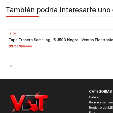
También podría interesarte uno 
18100
|
-43%
OFF
Tapa Trasera Samsung J5 J500 Negra I Ventas Electroni
$3.990
$6.990
CATEGORÍAS
Celular
Baterías samsu
Registro de IME
Flex