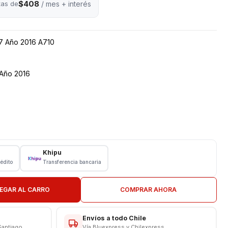
$408
tas de
/ mes + interés
7 Año 2016 A710
 Año 2016
16
Khipu
rédito
Transferencia bancaria
l instalación
EGAR AL CARRO
COMPRAR AHORA
N COLOR BLANCO
Envíos a todo Chile
Santiago
Vía Bluexpress y Chilexpress