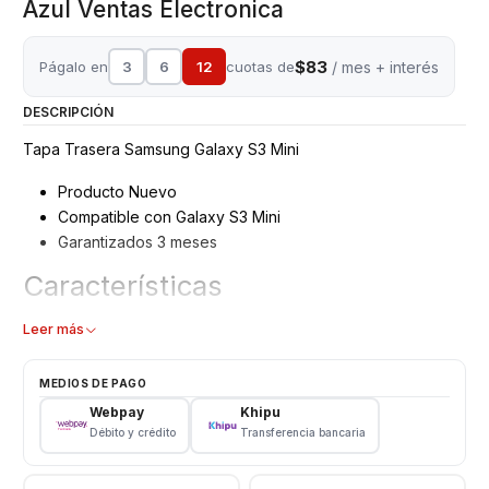
Azul Ventas Electronica
$83
Págalo en
3
6
12
cuotas de
/ mes + interés
DESCRIPCIÓN
Tapa Trasera Samsung Galaxy S3 Mini
Producto Nuevo
Compatible con Galaxy S3 Mini
Garantizados 3 meses
Características
Tapa Trasera Samsung
Leer más
Tipo: Plástico
Modelo: SM - I8190
MEDIOS DE PAGO
Color: Azul
Webpay
Khipu
Débito y crédito
Transferencia bancaria
Somos VENTAS ELECTRONICAS