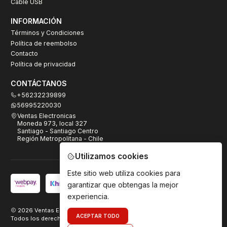
Cable USB
INFORMACIÓN
Términos y Condiciones
Política de reembolso
Contacto
Política de privacidad
CONTÁCTANOS
+56232239899
56995220030
Ventas Electronicas
Moneda 973, local 327
Santiago - Santiago Centro
Región Metropolitana - Chile
Utilizamos cookies
Este sitio web utiliza cookies para
garantizar que obtengas la mejor
experiencia.
2026 Ventas Electrónicas.
ACEPTAR TODO
Todos los derechos reservados. Desarrollado por
TeamDigital.cl