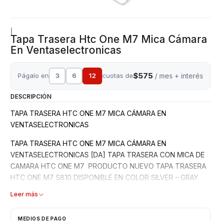
|
Tapa Trasera Htc One M7 Mica Cámara
En Ventaselectronicas
$575
Págalo en
3
6
12
cuotas de
/ mes + interés
DESCRIPCIÓN
TAPA TRASERA HTC ONE M7 MICA CÁMARA EN
VENTASELECTRONICAS
TAPA TRASERA HTC ONE M7 MICA CÁMARA EN
VENTASELECTRONICAS [DA] TAPA TRASERA CON MICA DE
CAMARA HTC ONE M7 PRODUCTO NUEVO TAPA TRASERA
HTC ONE M7 S810 DISPONIBLE EN COLOR SILVER – GRAY
CONSULTE STOCK DISPONIBLE ANTES DE REMATAR
Leer más
CONSULTE POR INSTALACIÓN PRODUCTO GARANTIZADO 3
MESES [http://listado.mercadolibre.cl/_CustId_144066650]
MEDIOS DE PAGO