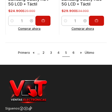
5G LCD + Táctil
5G LCD + Táctil
$24.900
$29.900
$29.900
$34.900
Cantidad
Cantidad
Comprar ahora
Comprar ahora
Primero
«
...
2
3
4
5
6
»
Último
Síguenos