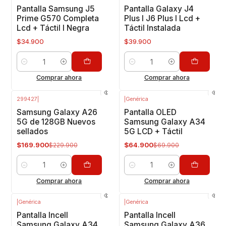
Pantalla Samsung J5
Pantalla Galaxy J4
Prime G570 Completa
Plus I J6 Plus I Lcd +
Lcd + Táctil I Negra
Táctil Instalada
$34.900
$39.900
Cantidad
Cantidad
Comprar ahora
Comprar ahora
299427
|
|
Genérica
-26%
OFF
-7%
OFF
Samsung Galaxy A26
Pantalla OLED
5G de 128GB Nuevos
Samsung Galaxy A34
sellados
5G LCD + Táctil
$169.900
$64.900
$229.900
$69.900
Cantidad
Cantidad
Comprar ahora
Comprar ahora
|
Genérica
|
Genérica
-17%
OFF
-14%
OFF
Pantalla Incell
Pantalla Incell
Samsung Galaxy A34
Samsung Galaxy A36