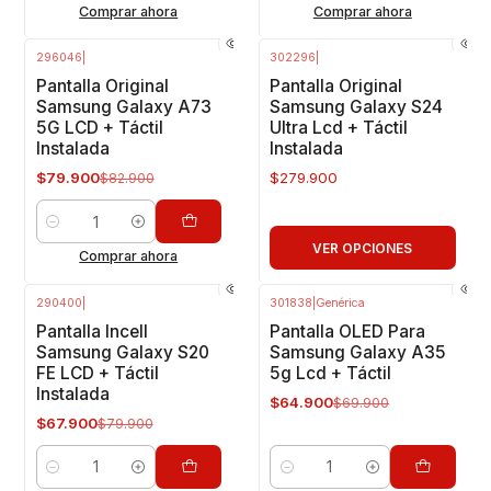
Comprar ahora
Comprar ahora
296046
|
302296
|
-4%
OFF
Pantalla Original
Pantalla Original
Samsung Galaxy A73
Samsung Galaxy S24
5G LCD + Táctil
Ultra Lcd + Táctil
Instalada
Instalada
$79.900
$279.900
$82.900
Cantidad
VER OPCIONES
Comprar ahora
290400
|
301838
|
Genérica
-15%
OFF
-7%
OFF
Pantalla Incell
Pantalla OLED Para
Samsung Galaxy S20
Samsung Galaxy A35
FE LCD + Táctil
5g Lcd + Táctil
Instalada
$64.900
$69.900
$67.900
$79.900
Cantidad
Cantidad