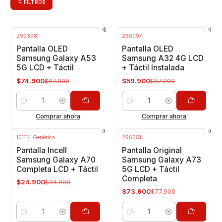
FILTROS
290398
|
260097
|
-23%
OFF
-32%
OFF
Pantalla OLED
Pantalla OLED
Samsung Galaxy A53
Samsung A32 4G LCD
5G LCD + Táctil
+ Táctil Instalada
$74.900
$59.900
$97.900
$87.900
Cantidad
Cantidad
Comprar ahora
Comprar ahora
101114
|
Genérica
296051
|
-29%
OFF
-5%
OFF
Pantalla Incell
Pantalla Original
Samsung Galaxy A70
Samsung Galaxy A73
Completa LCD + Táctil
5G LCD + Táctil
Completa
$24.900
$34.900
$73.900
$77.900
Cantidad
Cantidad