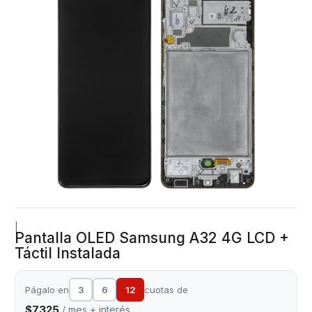
|
Pantalla OLED Samsung A32 4G LCD +
Táctil Instalada
Págalo en
3
6
12
cuotas de
$7325
/ mes + interés