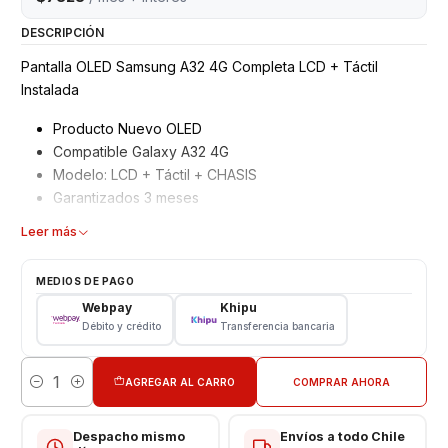
DESCRIPCIÓN
Pantalla OLED Samsung A32 4G Completa LCD + Táctil
Instalada
Producto Nuevo OLED
Compatible Galaxy A32 4G
Modelo: LCD + Táctil + CHASIS
Garantizados 3 meses
Características
Leer más
Pantalla Samsung OLED
MEDIOS DE PAGO
Tipo: LCD + Touch + Chasis
Webpay
Khipu
Modelo: A32 4G
Débito y crédito
Transferencia bancaria
Color: Negro
VALOR INCLUYE INSTALACION EN TIENDA
AGREGAR AL CARRO
COMPRAR AHORA
Cantidad
Respaldo VENTAS ELECTRONICAS
Despacho mismo
Envíos a todo Chile