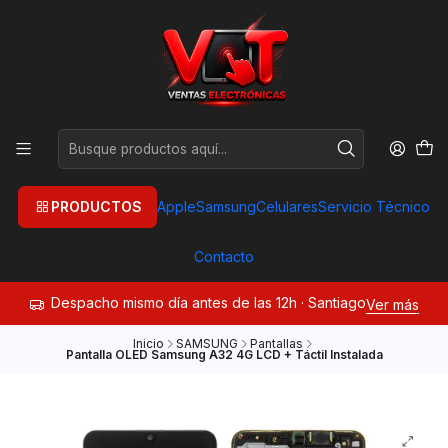
PRODUCTOS
Apple
Samsung
Celulares
Servicio Técnico
Contacto
Despacho mismo día antes de las 12h · Santiago
Ver más
Inicio
SAMSUNG
Pantallas
Pantalla OLED Samsung A32 4G LCD + Táctil Instalada