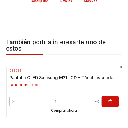
Descripción
Detalles
Archivos
También podría interesarte uno de
estos
286966
|
-7%
OFF
Pantalla OLED Samsung M31 LCD + Táctil Instalada
$64.900
$69.900
Cantidad
Comprar ahora