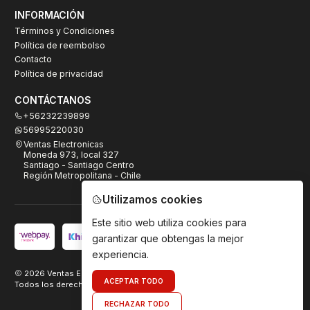
INFORMACIÓN
Términos y Condiciones
Política de reembolso
Contacto
Política de privacidad
CONTÁCTANOS
+56232239899
56995220030
Ventas Electronicas
Moneda 973, local 327
Santiago - Santiago Centro
Región Metropolitana - Chile
Utilizamos cookies
Este sitio web utiliza cookies para
garantizar que obtengas la mejor
experiencia.
2026 Ventas Electrónicas.
ACEPTAR TODO
Todos los derechos reservados. Desarrollado por
TeamDigital.cl
RECHAZAR TODO