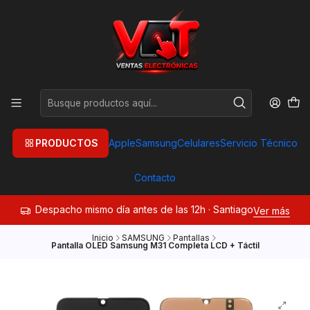
PRODUCTOS
Apple
Samsung
Celulares
Servicio Técnico
Contacto
Despacho mismo día antes de las 12h · Santiago
Ver más
Inicio
SAMSUNG
Pantallas
Pantalla OLED Samsung M31 Completa LCD + Táctil