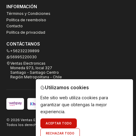
INFORMACIÓN
Términos y Condiciones
Política de reembolso
Contacto
Política de privacidad
CONTÁCTANOS
+56232239899
56995220030
Ventas Electronicas
Moneda 973, local 327
Santiago - Santiago Centro
Región Metropolitana - Chile
Utilizamos cookies
Este sitio web utiliza cookies para
garantizar que obtengas la mejor
experiencia.
2026 Ventas Electrónicas.
ACEPTAR TODO
Todos los derechos reservados. Desarrollado por
TeamDigital.cl
RECHAZAR TODO