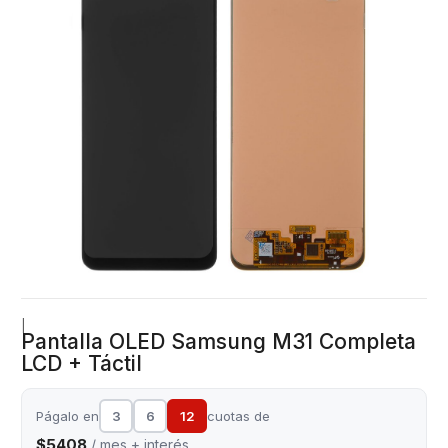
|
Pantalla OLED Samsung M31 Completa
LCD + Táctil
Págalo en
3
6
12
cuotas de
$5408
/ mes + interés