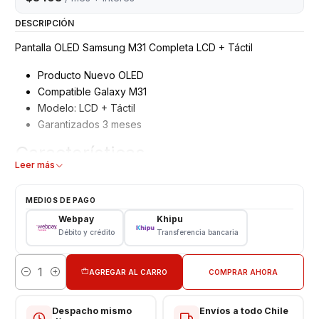
DESCRIPCIÓN
Pantalla OLED Samsung M31 Completa LCD + Táctil
Producto Nuevo OLED
Compatible Galaxy M31
Modelo: LCD + Táctil
Garantizados 3 meses
Características
Leer más
Pantalla Samsung
Tipo: LCD + Touch
MEDIOS DE PAGO
Modelo: M315
Webpay
Khipu
Color: Negro
Débito y crédito
Transferencia bancaria
VALOR NO INCLUYE INSTALACION EN TIENDA
AGREGAR AL CARRO
COMPRAR AHORA
Cantidad
Respaldo VENTAS ELECTRONICAS
Despacho mismo
Envíos a todo Chile