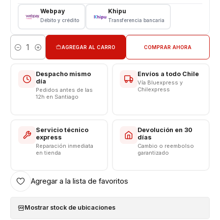
Pantalla Samsung
Webpay
Khipu
Tipo: LCD + Touch
Débito y crédito
Transferencia bancaria
Modelo: Galaxy J5 2016
Color: Blanco NEGRO
AGREGAR AL CARRO
COMPRAR AHORA
Cantidad
PANTALLA DISPONIBLE PARA INSTALAR EN TIENDA
Somos VENTAS ELECTRONICAS
Despacho mismo
Envíos a todo Chile
día
Vía Bluexpress y
Chilexpress
Pedidos antes de las
PANTALLA DISPONIBLE SOLO EN COLOR BLANCO
12h en Santiago
Servicio técnico
Devolución en 30
express
días
Reparación inmediata
Cambio o reembolso
en tienda
garantizado
Agregar a la lista de favoritos
Mostrar stock de ubicaciones