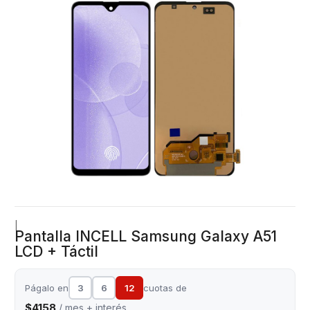
|
Pantalla INCELL Samsung Galaxy A51
LCD + Táctil
Págalo en
3
6
12
cuotas de
$4158
/ mes + interés