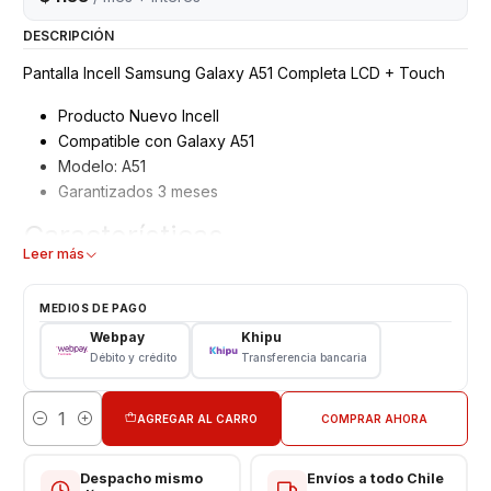
DESCRIPCIÓN
Pantalla Incell Samsung Galaxy A51 Completa LCD + Touch
Producto Nuevo Incell
Compatible con Galaxy A51
Modelo: A51
Garantizados 3 meses
Características
Leer más
Pantalla Samsung Calidad Incell
Tipo: LCD + Touch llegar e instalar
MEDIOS DE PAGO
Modelo: A51
Webpay
Khipu
Color: Negro
Débito y crédito
Transferencia bancaria
Somos VENTAS ELECTRONICAS
AGREGAR AL CARRO
COMPRAR AHORA
Cantidad
Despacho mismo
Envíos a todo Chile