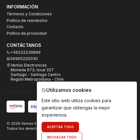
INFORMACIÓN
Términos y Condiciones
Política de reembolso
Contacto
Política de privacidad
CONTÁCTANOS
+56232239899
56995220030
Ventas Electronicas
Moneda 973, local 327
Santiago - Santiago Centro
Región Metropolitana - Chile
Utilizamos cookies
Este sitio web utiliza cookies para
garantizar que obtengas la mejor
experiencia.
2026 Ventas Electrónicas.
ACEPTAR TODO
Todos los derechos reservados. Desarrollado por
TeamDigital.cl
RECHAZAR TODO