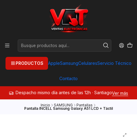
PRODUCTOS
Apple
Samsung
Celulares
Servicio Técnico
Contacto
Despacho mismo día antes de las 12h · Santiago
Ver más
Inicio
SAMSUNG
Pantallas
Pantalla INCELL Samsung Galaxy A51 LCD + Táctil