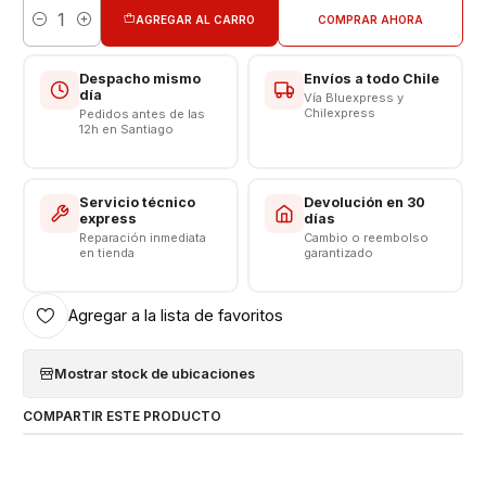
VALOR NO INCLUYE INSTALACION EN TIENDA
AGREGAR AL CARRO
COMPRAR AHORA
Cantidad
Respaldo VENTAS ELECTRONICAS
Despacho mismo
Envíos a todo Chile
día
Vía Bluexpress y
Chilexpress
Pedidos antes de las
12h en Santiago
Servicio técnico
Devolución en 30
express
días
Reparación inmediata
Cambio o reembolso
en tienda
garantizado
Agregar a la lista de favoritos
Mostrar stock de ubicaciones
COMPARTIR ESTE PRODUCTO