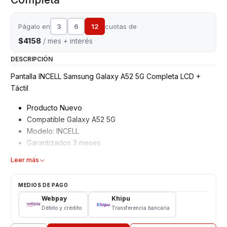
Págalo en
3
6
12
cuotas de
$4158
/ mes + interés
DESCRIPCIÓN
Pantalla INCELL Samsung Galaxy A52 5G Completa LCD +
Táctil
Producto Nuevo
Compatible Galaxy A52 5G
Modelo: INCELL
Garantizados 3 meses
Características
Leer más
Pantalla Samsung
MEDIOS DE PAGO
Tipo: LCD + Touch
Webpay
Khipu
Modelo: A525
Débito y crédito
Transferencia bancaria
Color: Negro