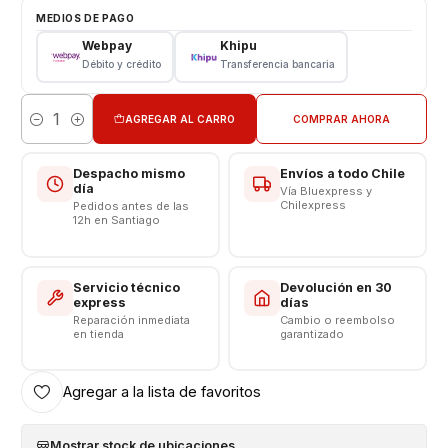
Tipo: LCD + Touch ORIGINAL
MEDIOS DE PAGO
Modelo: A13 5g - A04S
Webpay
Khipu
Color: Negro
Débito y crédito
Transferencia bancaria
VALOR INCLUYE INSTALACION EN TIENDA
AGREGAR AL CARRO
COMPRAR AHORA
Cantidad
Respaldo VENTAS ELECTRONICAS
Despacho mismo
Envíos a todo Chile
día
Vía Bluexpress y
Chilexpress
Pedidos antes de las
12h en Santiago
Servicio técnico
Devolución en 30
express
días
Reparación inmediata
Cambio o reembolso
en tienda
garantizado
Agregar a la lista de favoritos
Mostrar stock de ubicaciones