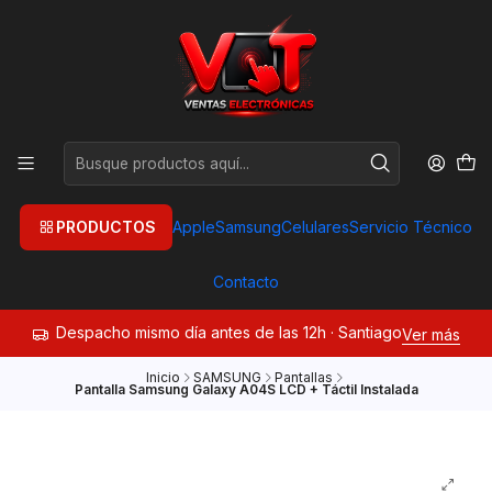
PRODUCTOS
Apple
Samsung
Celulares
Servicio Técnico
Contacto
Despacho mismo día antes de las 12h · Santiago
Ver más
Inicio
SAMSUNG
Pantallas
Pantalla Samsung Galaxy A04S LCD + Táctil Instalada