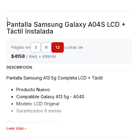
|
Pantalla Samsung Galaxy A04S LCD +
Táctil Instalada
Págalo en
3
6
12
cuotas de
$4158
/ mes + interés
DESCRIPCIÓN
Pantalla Samsung A13 5g Completa LCD + Táctil
Producto Nuevo
Compatible Galaxy A13 5g - A04S
Modelo: LCD Original
Garantizados 6 meses
Características
Leer más
Pantalla Samsung