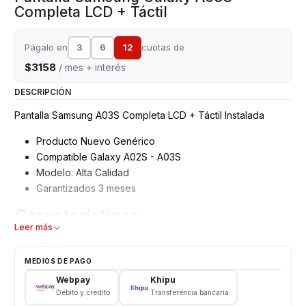
Completa LCD + Táctil
Págalo en
3
6
12
cuotas de
$3158
/ mes + interés
DESCRIPCIÓN
Pantalla Samsung A03S Completa LCD + Táctil Instalada
Producto Nuevo Genérico
Compatible Galaxy A02S - A03S
Modelo: Alta Calidad
Garantizados 3 meses
Características
Leer más
Pantalla Samsung
Tipo: LCD + Touch
MEDIOS DE PAGO
Modelo: A03S - A03S
Webpay
Khipu
Color: Negro
Débito y crédito
Transferencia bancaria