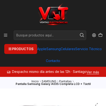
PRODUCTOS
Apple
Samsung
Celulares
Servicio Técnico
Contacto
Despacho mismo día antes de las 12h · Santiago
Ver más
Inicio
SAMSUNG
Pantallas
Pantalla Samsung Galaxy A03S Completa LCD + Táctil