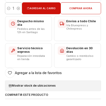
VALOR NO INCLUYE INSTALACION EN TIENDA
AGREGAR AL CARRO
COMPRAR AHORA
Cantidad
Respaldo VENTAS ELECTRONICAS
Despacho mismo
Envíos a todo Chile
día
Vía Bluexpress y
Chilexpress
Pedidos antes de las
12h en Santiago
Servicio técnico
Devolución en 30
express
días
Reparación inmediata
Cambio o reembolso
en tienda
garantizado
Agregar a la lista de favoritos
Mostrar stock de ubicaciones
COMPARTIR ESTE PRODUCTO