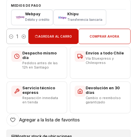
Pantalla Iphone
MEDIOS DE PAGO
Tipo: LCD + Touch
Webpay
Khipu
Modelo: Iphone Iphone 6S Plus
Débito y crédito
Transferencia bancaria
CONSULTE POR INSTALACION EN TIENDA
AGREGAR AL CARRO
COMPRAR AHORA
Cantidad
Respaldo VENTAS ELECTRONICAS
Despacho mismo
Envíos a todo Chile
día
Vía Bluexpress y
Chilexpress
Pedidos antes de las
12h en Santiago
Servicio técnico
Devolución en 30
express
días
Reparación inmediata
Cambio o reembolso
en tienda
garantizado
Agregar a la lista de favoritos
Mostrar stock de ubicaciones