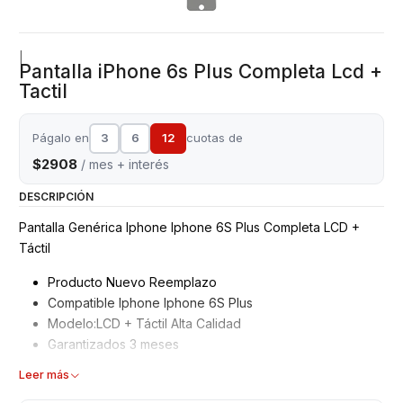
|
Pantalla iPhone 6s Plus Completa Lcd +
Tactil
Págalo en
3
6
12
cuotas de
$2908
/ mes + interés
DESCRIPCIÓN
Pantalla Genérica Iphone Iphone 6S Plus Completa LCD +
Táctil
Producto Nuevo Reemplazo
Compatible Iphone Iphone 6S Plus
Modelo:LCD + Táctil Alta Calidad
Garantizados 3 meses
Características
Leer más