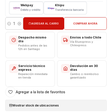
Tipo: LCD + Touch
Webpay
Khipu
Modelo: Iphone Iphone 6 Plus
Débito y crédito
Transferencia bancaria
CONSULTE POR INSTALACION EN TIENDA
AGREGAR AL CARRO
COMPRAR AHORA
Cantidad
Respaldo VENTAS ELECTRONICAS
Despacho mismo
Envíos a todo Chile
día
Vía Bluexpress y
Chilexpress
Pedidos antes de las
12h en Santiago
Servicio técnico
Devolución en 30
express
días
Reparación inmediata
Cambio o reembolso
en tienda
garantizado
Agregar a la lista de favoritos
Mostrar stock de ubicaciones