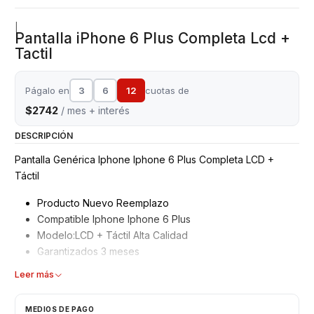
|
Pantalla iPhone 6 Plus Completa Lcd +
Tactil
Págalo en
3
6
12
cuotas de
$2742
/ mes + interés
DESCRIPCIÓN
Pantalla Genérica Iphone Iphone 6 Plus Completa LCD +
Táctil
Producto Nuevo Reemplazo
Compatible Iphone Iphone 6 Plus
Modelo:LCD + Táctil Alta Calidad
Garantizados 3 meses
Características
Leer más
Pantalla Iphone
MEDIOS DE PAGO