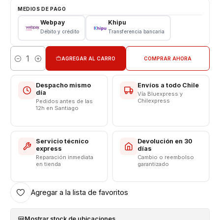
Tipo: LCD + Touch
MEDIOS DE PAGO
Modelo: IPhone 12 Pro Max
Webpay
Khipu
Color: Negro
Débito y crédito
Transferencia bancaria
VALOR INCLUYE INSTALACIÓN EN TIENDA
AGREGAR AL CARRO
COMPRAR AHORA
Cantidad
Respaldo VENTAS ELECTRONICAS
Despacho mismo
Envíos a todo Chile
día
Vía Bluexpress y
Chilexpress
Pedidos antes de las
12h en Santiago
Servicio técnico
Devolución en 30
express
días
Reparación inmediata
Cambio o reembolso
en tienda
garantizado
Agregar a la lista de favoritos
Mostrar stock de ubicaciones