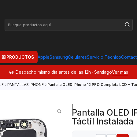
PRODUCTOS
Apple
Samsung
Celulares
Servicio Técnico
Contac
Despacho mismo día antes de las 12h · Santiago
Ver más
LE
PANTALLAS IPHONE
Pantalla OLED IPhone 12 PRO Completa LCD + Táct
|
Pantalla OLED 
Táctil Instalada