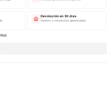
s
Devolución en 30 días
da
Cambio o reembolso garantizado
ritos
s