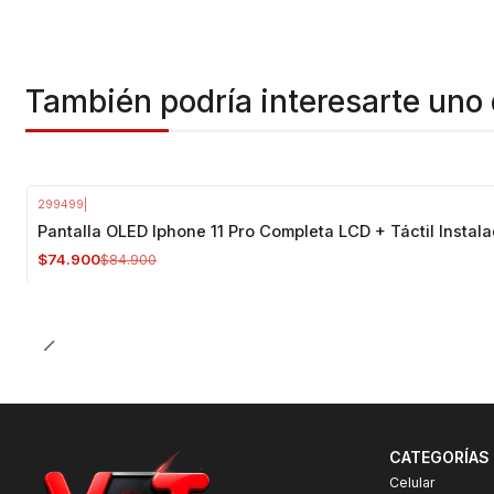
También podría interesarte uno 
299499
|
-12%
OFF
Pantalla OLED Iphone 11 Pro Completa LCD + Táctil Instal
$74.900
$84.900
CATEGORÍAS
Celular