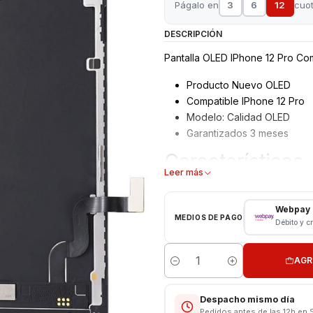
Págalo en
3
6
12
cuo
DESCRIPCIÓN
Pantalla OLED IPhone 12 Pro Com
Producto Nuevo OLED
Compatible IPhone 12 Pro
Modelo: Calidad OLED
Garantizados 3 meses
Características
Leer más
Pantalla IPhone
Tipo: LCD + Touch
Webpay
MEDIOS DE PAGO
Modelo: IPhone 12 Pro
Débito y c
Color: Negro
AGR
VALOR INCLUYE INSTALACIÓN E
Cantidad
Respaldo VENTAS ELECTRONI
Despacho mismo día
Pedidos antes de las 12h en 