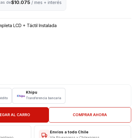
$10.075
tas de
/ mes + interés
pleta LCD + Táctil Instalada
Khipu
rédito
Transferencia bancaria
EGAR AL CARRO
COMPRAR AHORA
N TIENDA
CAS
Envíos a todo Chile
Santiago
Vía Bluexpress y Chilexpress