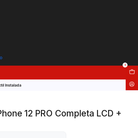
to
0
il Instalada
IPhone 12 PRO Completa LCD +