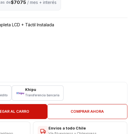
$7075
tas de
/ mes + interés
pleta LCD + Táctil Instalada
Khipu
rédito
Transferencia bancaria
EGAR AL CARRO
COMPRAR AHORA
N TIENDA
CAS
Envíos a todo Chile
Santiago
Vía Bluexpress y Chilexpress