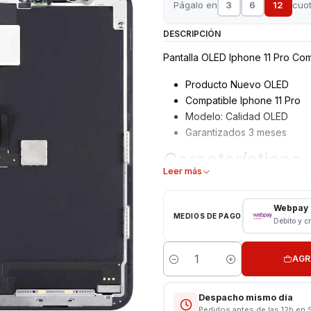
Págalo en
3
6
12
cuo
DESCRIPCIÓN
Pantalla OLED Iphone 11 Pro Com
Producto Nuevo OLED
Compatible Iphone 11 Pro
Modelo: Calidad OLED
Garantizados 3 meses
Características
Leer más
Pantalla Iphone
Tipo: LCD + Touch
Webpay
MEDIOS DE PAGO
Modelo: Iphone 11 Pro
Débito y c
Color: Negro
AGR
VALOR INCLUYE INSTALACIÓN E
Cantidad
Respaldo VENTAS ELECTRONI
Despacho mismo día
Pedidos antes de las 12h en 