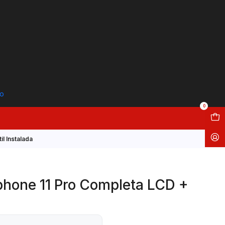
to
0
l Instalada
phone 11 Pro Completa LCD +