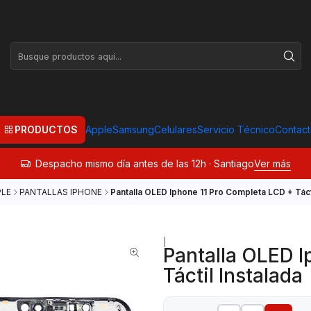
PRODUCTOS
Apple
Samsung
Celulares
Servicio Técnico
Contac
Despacho mismo día antes de las 12h · Santiago
Ver más
PLE
PANTALLAS IPHONE
Pantalla OLED Iphone 11 Pro Completa LCD + Tácti
|
Pantalla OLED I
Táctil Instalada