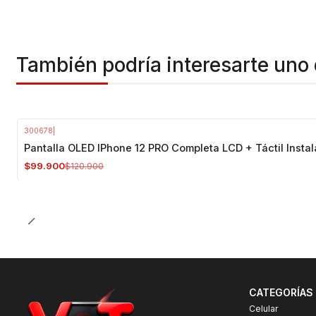
También podría interesarte uno 
300678
|
-17%
OFF
Pantalla OLED IPhone 12 PRO Completa LCD + Táctil Insta
$99.900
$120.900
CATEGORÍAS
Celular