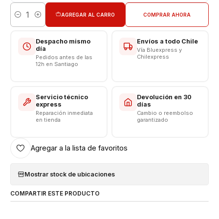
Respaldo VENTAS ELECTRONICAS
AGREGAR AL CARRO
COMPRAR AHORA
Cantidad
Despacho mismo
Envíos a todo Chile
día
Vía Bluexpress y
Chilexpress
Pedidos antes de las
12h en Santiago
Servicio técnico
Devolución en 30
express
días
Reparación inmediata
Cambio o reembolso
en tienda
garantizado
Agregar a la lista de favoritos
Mostrar stock de ubicaciones
COMPARTIR ESTE PRODUCTO