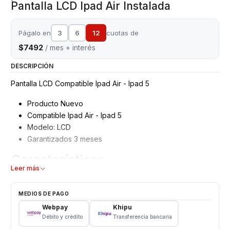
Pantalla LCD Ipad Air Instalada
Págalo en
3
6
12
cuotas de
$7492
/ mes + interés
DESCRIPCIÓN
Pantalla LCD Compatible Ipad Air - Ipad 5
Producto Nuevo
Compatible Ipad Air - Ipad 5
Modelo: LCD
Garantizados 3 meses
Características
Leer más
Pantalla LCD Repuesto
Tipo: LCD
MEDIOS DE PAGO
Color: Negro
Webpay
Khipu
Débito y crédito
Transferencia bancaria
VALOR INCLUYE INSTALACION EN TIENDA