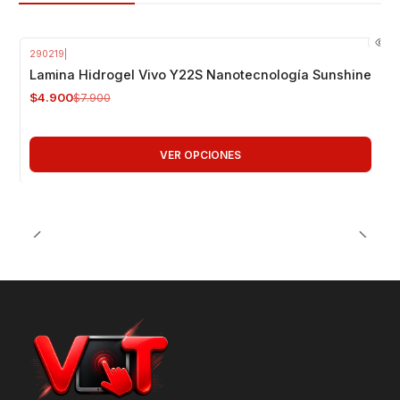
290219
|
-38%
OFF
Lamina Hidrogel Vivo Y22S Nanotecnología Sunshine
$4.900
$7.900
VER OPCIONES