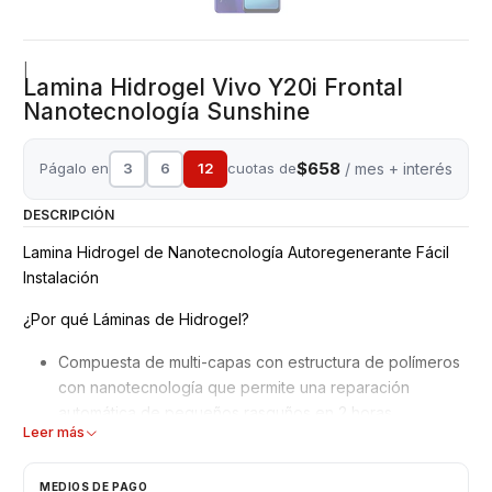
|
Lamina Hidrogel Vivo Y20i Frontal
Nanotecnología Sunshine
$658
Págalo en
3
6
12
cuotas de
/ mes + interés
DESCRIPCIÓN
Lamina Hidrogel de Nanotecnología Autoregenerante Fácil
Instalación
¿Por qué Láminas de Hidrogel?
Compuesta de multi-capas con estructura de polímeros
con nanotecnología que permite una reparación
automática de pequeños rasguños en 2 horas.
Leer más
Mejor adaptación y absorción de golpes, debido a su
superficie blanda y moldeable.
No interfiere en el reconocimiento de la huella dactilar
MEDIOS DE PAGO