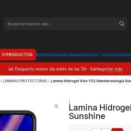
PRODUCTOS
Apple
Samsung
Celulares
Servicio Técnico
Contac
Despacho mismo día antes de las 12h · Santiago
Ver más
LAMINAS PROTECTORAS
Lamina Hidrogel Vivo Y22 Nanotecnología Su
|
Lamina Hidroge
Sunshine