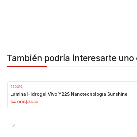
También podría interesarte uno 
290219
|
-38%
OFF
Lamina Hidrogel Vivo Y22S Nanotecnología Sunshine
$4.900
$7.900