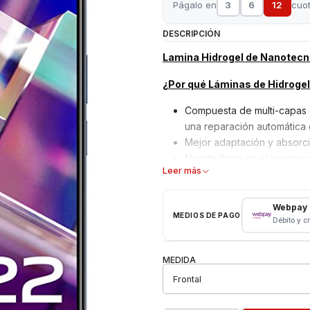
Págalo en
3
6
12
cuo
DESCRIPCIÓN
Lamina Hidrogel de Nanotecno
¿Por qué Láminas de Hidroge
Compuesta de multi-capas 
una reparación automática
Mejor adaptación y absorci
No interfiere en el reconoci
Leer más
Material ultra delgado ada
bordes curvos con alta defi
Alta sensibilidad en el táct
Webpay
MEDIOS DE PAGO
Débito y c
pantalla.
Es una buena solución para a
Solución automática: si en
MEDIDA
tarjeta para eliminarlas de
desaparezcan las burbujas
El corte de la lámina es r