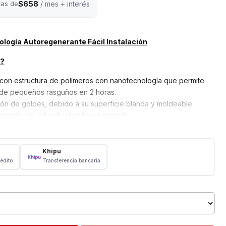
$658
tas de
/ mes + interés
logía Autoregenerante Fácil Instalación
l?
con estructura de polímeros con nanotecnología que permite
 de pequeños rasguños en 2 horas.
ón de golpes, debido a su superficie blanda y moldeable.
miento de la huella dactilar en pantalla.
ptable a todos los equipos, además de Ajuste perfecto para
nición.
il. No dificulta la manipulación. Transparencia de 100% en tu
Khipu
rédito
Transferencia bancaria
largar la vida útil de tu móvil y proteger tu pantalla. Pruébala
cuentra burbujas después de la instalación, puede usar una
 la pantalla, o simplemente dejarlas durante 24 horas para que
.
ealizado por Maquina de corte hidrogel especializada SUNSHINE