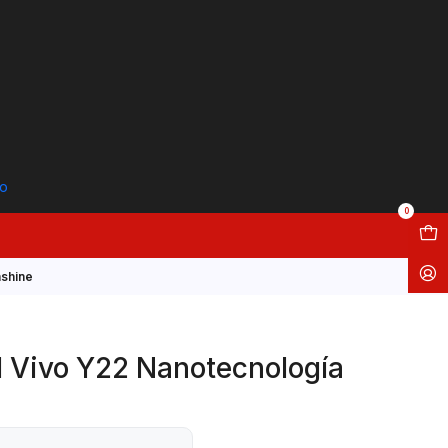
to
0
nshine
l Vivo Y22 Nanotecnología