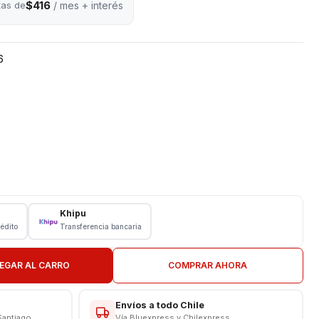
$416
tas de
/ mes + interés
6
Khipu
rédito
Transferencia bancaria
ión
EGAR AL CARRO
COMPRAR AHORA
Envíos a todo Chile
Santiago
Vía Bluexpress y Chilexpress