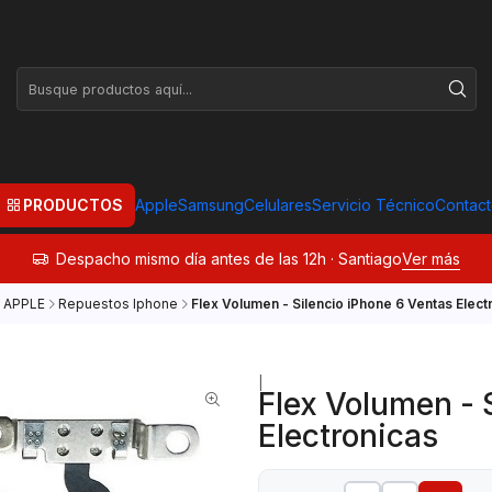
PRODUCTOS
Apple
Samsung
Celulares
Servicio Técnico
Contac
Despacho mismo día antes de las 12h · Santiago
Ver más
APPLE
Repuestos Iphone
Flex Volumen - Silencio iPhone 6 Ventas Elect
|
Flex Volumen - 
Electronicas