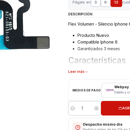
Págalo en
3
6
12
cuo
DESCRIPCIÓN
Flex Volumen - Silencio Iphone 
Producto Nuevo
Compatible Iphone 6
Garantizados 3 meses
Características
Flex Volumen - Silencio
Leer más
Tipo: Flex Reeemplazo
Modelo: Iphone 6
Webpay
MEDIOS DE PAGO
Débito y c
Consulta por valores de instalac
AGR
Cantidad
Despacho mismo día
Pedidos antes de las 12h en 