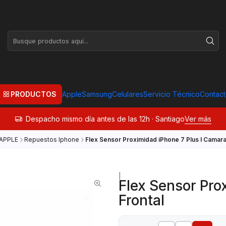
PRODUCTOS
Apple
Samsung
Celulares
Servicio Técnico
Contac
Despacho mismo día antes de las 12h · Santiago
Ver más
APPLE
Repuestos Iphone
Flex Sensor Proximidad iPhone 7 Plus I Camara
|
Flex Sensor Pro
Frontal