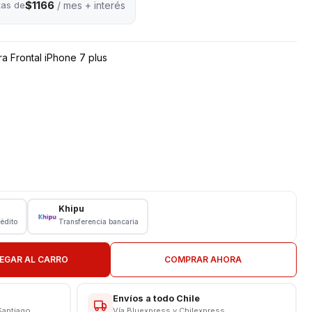
$1166
tas de
/ mes + interés
a Frontal iPhone 7 plus
Khipu
rédito
Transferencia bancaria
ión
EGAR AL CARRO
COMPRAR AHORA
Envíos a todo Chile
Santiago
Vía Bluexpress y Chilexpress