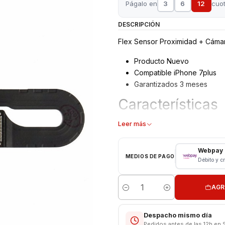
Págalo en
3
6
12
cuo
DESCRIPCIÓN
Flex Sensor Proximidad + Cámar
Producto Nuevo
Compatible iPhone 7plus
Garantizados 3 meses
Características
Cámra Frontal Completa
Leer más
Tipo: Cámara + Sensores
Modelo: iPhone 7 plus
Webpay
MEDIOS DE PAGO
Débito y c
Consulta por valores de instalac
Somos VENTAS ELECTRONICAS
AGR
Cantidad
Despacho mismo día
Pedidos antes de las 12h en 