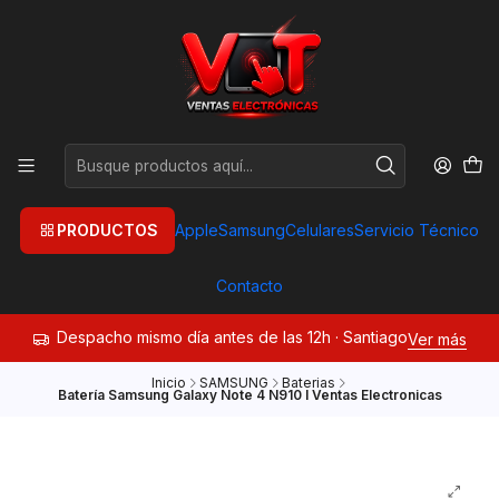
PRODUCTOS
Apple
Samsung
Celulares
Servicio Técnico
Contacto
Despacho mismo día antes de las 12h · Santiago
Ver más
Inicio
SAMSUNG
Baterias
Batería Samsung Galaxy Note 4 N910 I Ventas Electronicas