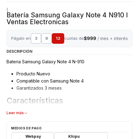
|
Batería Samsung Galaxy Note 4 N910 I
Ventas Electronicas
$999
Págalo en
3
6
12
cuotas de
/ mes + interés
DESCRIPCIÓN
Bateria Samsung Galaxy Note 4 N-910
Producto Nuevo
Compatible con Samsung Note 4
Garantizados 3 meses
Características
Batería Samsung Note 4
Leer más
Tipo: Li - ion Battery
Modelo: EB-BN910BBU
MEDIOS DE PAGO
Capacidad: 3220 mAh
Webpay
Khipu