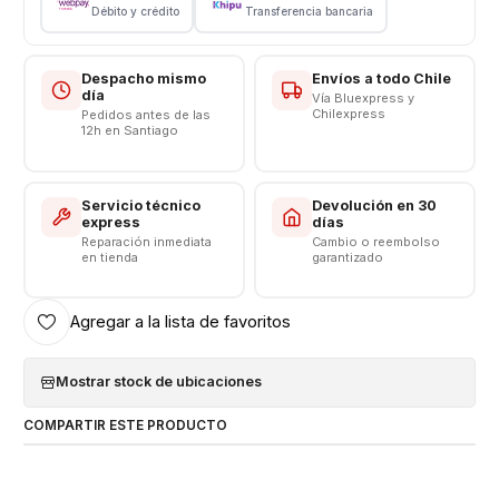
Voltaje: 3.85 v
Débito y crédito
Transferencia bancaria
12.40 Wah
Límite Voltaje: 4.4v
Despacho mismo
Envíos a todo Chile
Somos VENTAS ELECTRONICAS
día
Vía Bluexpress y
Chilexpress
Pedidos antes de las
12h en Santiago
Servicio técnico
Devolución en 30
express
días
Reparación inmediata
Cambio o reembolso
en tienda
garantizado
Agregar a la lista de favoritos
Mostrar stock de ubicaciones
COMPARTIR ESTE PRODUCTO