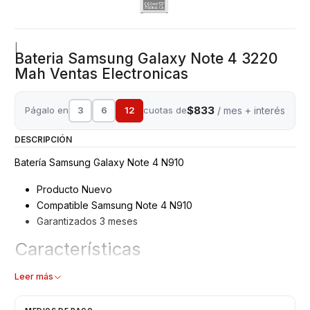
|
Bateria Samsung Galaxy Note 4 3220
Mah Ventas Electronicas
$833
Págalo en
3
6
12
cuotas de
/ mes + interés
DESCRIPCIÓN
Batería Samsung Galaxy Note 4 N910
Producto Nuevo
Compatible Samsung Note 4 N910
Garantizados 3 meses
Características
Batería Samsung
Leer más
Tipo: Li - ion Battery
Modelo: EB-BN910BBC