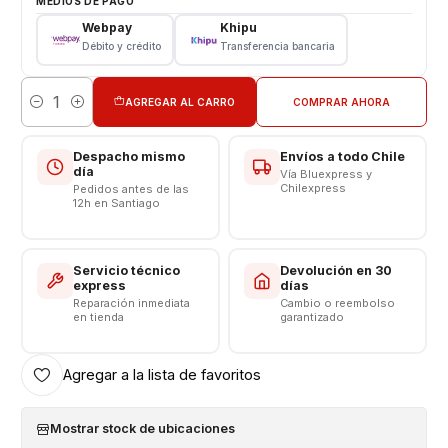
MEDIOS DE PAGO
Capacidad: 3220 mAh
Webpay
Khipu
Voltaje: 3.8 v - 12.40wh
Débito y crédito
Transferencia bancaria
Límite Voltaje: 4.4v
AGREGAR AL CARRO
COMPRAR AHORA
Cantidad
Despacho mismo
Envíos a todo Chile
día
Vía Bluexpress y
Chilexpress
Pedidos antes de las
12h en Santiago
Servicio técnico
Devolución en 30
express
días
Reparación inmediata
Cambio o reembolso
en tienda
garantizado
Agregar a la lista de favoritos
Mostrar stock de ubicaciones