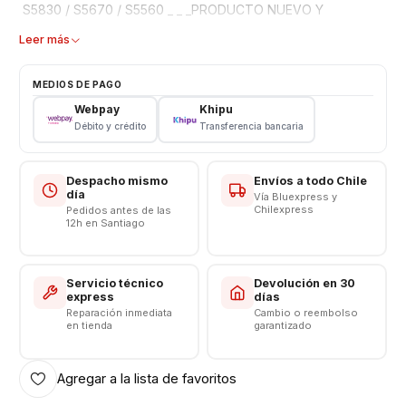
S5830 / S5670 / S5560 _ _ _PRODUCTO NUEVO Y
100%ORIGINAL_ _CAPACIDAD 1350 MAH_ [ve]
Leer más
MEDIOS DE PAGO
Webpay
Khipu
Débito y crédito
Transferencia bancaria
Despacho mismo
Envíos a todo Chile
día
Vía Bluexpress y
Chilexpress
Pedidos antes de las
12h en Santiago
Servicio técnico
Devolución en 30
express
días
Reparación inmediata
Cambio o reembolso
en tienda
garantizado
Agregar a la lista de favoritos