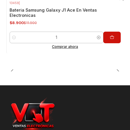
13459
|
-25%
OFF
Bateria Samsung Galaxy J1 Ace En Ventas
Electronicas
$8.900
$11.900
Cantidad
Comprar ahora