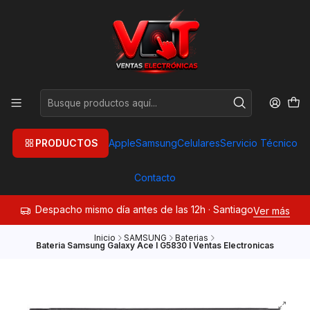
PRODUCTOS
Apple
Samsung
Celulares
Servicio Técnico
Contacto
Despacho mismo día antes de las 12h · Santiago
Ver más
Inicio
SAMSUNG
Baterias
Bateria Samsung Galaxy Ace I G5830 I Ventas Electronicas