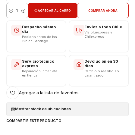
Capacidad: 5000 mAh
AGREGAR AL CARRO
COMPRAR AHORA
Voltaje: 3.8 v - 19.3Wh
Cantidad
Límite Voltaje: 4.4v
Despacho mismo
Envíos a todo Chile
CONSULTE POR INSTALACIÓN EN TIENDA
día
Vía Bluexpress y
Chilexpress
Pedidos antes de las
12h en Santiago
Respaldo VENTAS ELECTRONICAS
Servicio técnico
Devolución en 30
express
días
Reparación inmediata
Cambio o reembolso
en tienda
garantizado
Agregar a la lista de favoritos
Mostrar stock de ubicaciones
COMPARTIR ESTE PRODUCTO