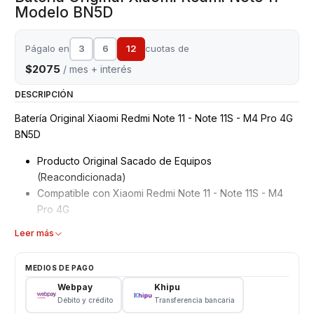
Modelo BN5D
Págalo en
3
6
12
cuotas de
$2075
/ mes + interés
DESCRIPCIÓN
Batería Original Xiaomi Redmi Note 11 - Note 11S - M4 Pro 4G
BN5D
Producto Original Sacado de Equipos
(Reacondicionada)
Compatible con Xiaomi Redmi Note 11 - Note 11S - M4
Pro 4G
Modelo: BN5D
Leer más
Garantizados 3 meses
Características
MEDIOS DE PAGO
Webpay
Khipu
Tipo: Li - ion Battery
Débito y crédito
Transferencia bancaria
Modelo: BN5D