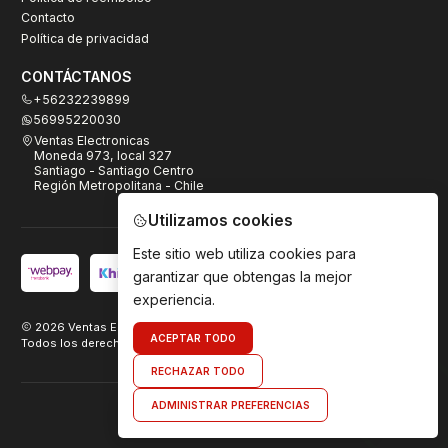
Contacto
Política de privacidad
CONTÁCTANOS
+56232239899
56995220030
Ventas Electronicas
Moneda 973, local 327
Santiago - Santiago Centro
Región Metropolitana - Chile
Utilizamos cookies
Este sitio web utiliza cookies para
garantizar que obtengas la mejor
experiencia.
2026 Ventas Electrónicas.
ACEPTAR TODO
Todos los derechos reservados. Desarrollado por
TeamDigital.cl
RECHAZAR TODO
ADMINISTRAR PREFERENCIAS
Envíanos un mensaje de WhatsApp
VOLVER ARRIBA