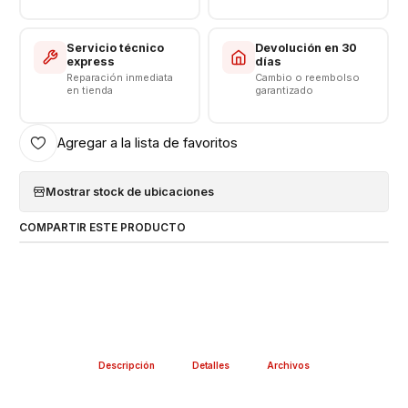
CONSULTE POR INSTALACIÓN EN TIENDA
Respaldo VENTAS ELECTRONICAS
Servicio técnico
Devolución en 30
express
días
Reparación inmediata
Cambio o reembolso
en tienda
garantizado
Agregar a la lista de favoritos
Mostrar stock de ubicaciones
COMPARTIR ESTE PRODUCTO
Descripción
Detalles
Archivos