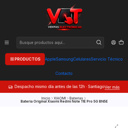
PRODUCTOS
Apple
Samsung
Celulares
Servicio Técnico
Contacto
Despacho mismo día antes de las 12h · Santiago
Ver más
Inicio
XIAOMI
Baterias
Bateria Original Xiaomi Redmi Note 11E Pro 5G BN5E