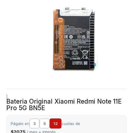
|
Bateria Original Xiaomi Redmi Note 11E
Pro 5G BN5E
Págalo en
3
6
12
cuotas de
$2075
/ mes + interés