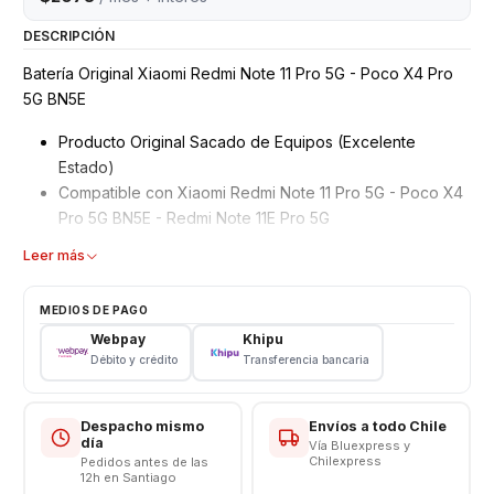
DESCRIPCIÓN
Batería Original Xiaomi Redmi Note 11 Pro 5G - Poco X4 Pro
5G BN5E
Producto Original Sacado de Equipos (Excelente
Estado)
Compatible con Xiaomi Redmi Note 11 Pro 5G - Poco X4
Pro 5G BN5E - Redmi Note 11E Pro 5G
Modelo: BN5E
Leer más
Garantizados 3 meses
Características
MEDIOS DE PAGO
Webpay
Khipu
Tipo: Li - ion Battery
Débito y crédito
Transferencia bancaria
Modelo: BN5E
Capacidad: 5000 mAh
Voltaje: 3.8 v - 19.3Wh
Despacho mismo
Envíos a todo Chile
día
Vía Bluexpress y
Límite Voltaje: 4.4v
Chilexpress
Pedidos antes de las
12h en Santiago