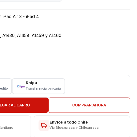
iPad Air 3 - iPad 4
, A1430, A1458, A1459 y A1460
Khipu
rédito
Transferencia bancaria
EGAR AL CARRO
COMPRAR AHORA
N TIENDA
Envíos a todo Chile
Santiago
Vía Bluexpress y Chilexpress