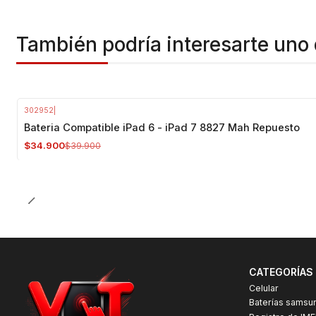
También podría interesarte uno 
302952
|
-13%
OFF
Bateria Compatible iPad 6 - iPad 7 8827 Mah Repuesto
$34.900
$39.900
CATEGORÍAS
Celular
Baterías samsu