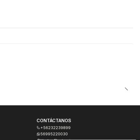
CONTÁCTANOS
+56232239899
56995220030