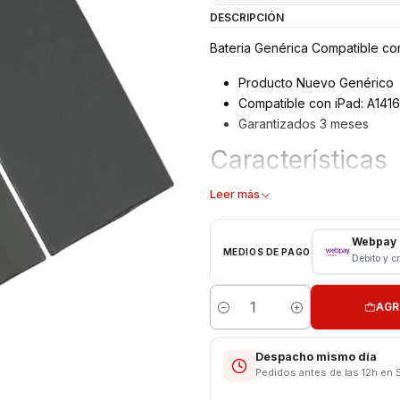
DESCRIPCIÓN
Bateria Genérica Compatible con 
Producto Nuevo Genérico
Compatible con iPad: A1416
Garantizados 3 meses
Características
Bateria Reemplazo Ipad
Leer más
Tipo: Li – ion Battery
Modelo: A1384
Webpay
MEDIOS DE PAGO
Capacidad: 11.560 mAh
Débito y c
Voltaje: 3.8 v – 43Wh
Límite Voltaje: 4.4v
AGR
Cantidad
CONSULTE POR INSTALACIÓN E
Despacho mismo día
Somos VENTAS ELECTRONICAS
Pedidos antes de las 12h en 