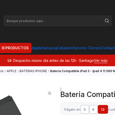
PRODUCTOS
Apple
Samsung
Celulares
Servicio Técnico
Contac
Despacho mismo día antes de las 12h · Santiago
Ver más
cio
APPLE
BATERIAS IPHONE
Bateria Compatible iPad 3 - Ipad 4 11.560 
|
Bateria Compati
Págalo en
3
6
12
cuo