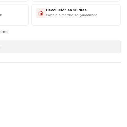
s
Devolución en 30 días
da
Cambio o reembolso garantizado
ritos
s