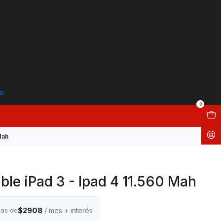
to
0
Mah
ble iPad 3 - Ipad 4 11.560 Mah
$2908
tas de
/ mes + interés