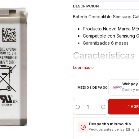
DESCRIPCIÓN
Batería Compatible Samsung Ga
Producto Nuevo Marca M
Compatible con Samsung G
Garantizados 6 meses
Características
Bateria Samsung
Leer más
Tipo: Li - ion Battery
Modelo: EB-BA905ABU
Webpay
MEDIOS DE PAGO
Capacidad: 3700 mAh
Débito y c
Voltaje: 3.8 v / 13.9 Wh
AGR
CONSULTE POR INSTALACIÓN E
Cantidad
Respaldo VENTAS ELECTRONI
Despacho mismo día
Pedidos antes de las 12h en 