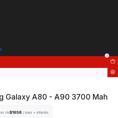
to
0
g Galaxy A80 - A90 3700 Mah
$1658
tas de
/ mes + interés