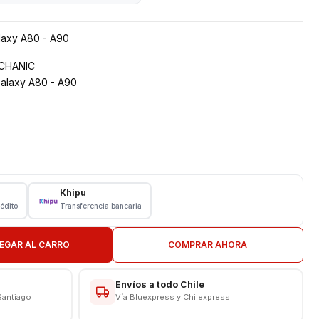
laxy A80 - A90
ECHANIC
alaxy A80 - A90
Khipu
rédito
Transferencia bancaria
EGAR AL CARRO
COMPRAR AHORA
N TIENDA
CAS
Envíos a todo Chile
Santiago
Vía Bluexpress y Chilexpress