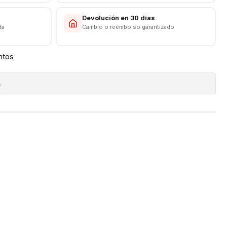
s
Devolución en 30 días
da
Cambio o reembolso garantizado
ritos
s