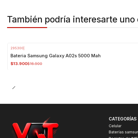
También podría interesarte uno 
295300
|
-18%
OFF
Bateria Samsung Galaxy A02s 5000 Mah
$13.900
$16.900
CATEGORÍAS
Celular
Baterías samsu