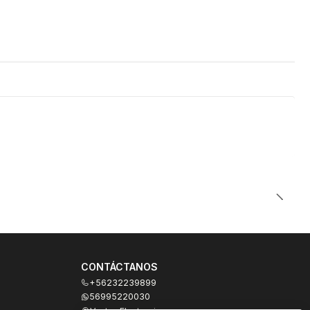
CONTÁCTANOS
+56232239899
56995220030