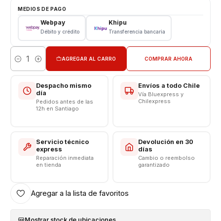
Modelo: HB466483ECW
MEDIOS DE PAGO
Capacidad: 4000 mAh
Webpay
Khipu
Voltaje: 3.82 v - 15.02wh
Débito y crédito
Transferencia bancaria
Límite Voltaje: 4.4v
CONSULTE POR INSTALACIÓN EN TIENDA
AGREGAR AL CARRO
COMPRAR AHORA
Cantidad
Somos VENTAS ELECTRONICAS
Despacho mismo
Envíos a todo Chile
día
Vía Bluexpress y
Chilexpress
Pedidos antes de las
12h en Santiago
Servicio técnico
Devolución en 30
express
días
Reparación inmediata
Cambio o reembolso
en tienda
garantizado
Agregar a la lista de favoritos
Mostrar stock de ubicaciones